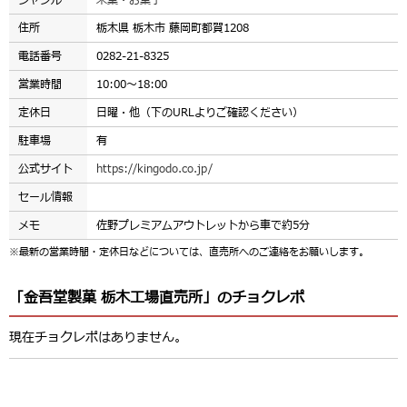
住所
栃木県 栃木市 藤岡町都賀1208
電話番号
0282-21-8325
営業時間
10:00～18:00
定休日
日曜・他（下のURLよりご確認ください）
駐車場
有
公式サイト
https://kingodo.co.jp/
セール情報
メモ
佐野プレミアムアウトレットから車で約5分
※最新の営業時間・定休日などについては、直売所へのご連絡をお願いします。
「金吾堂製菓 栃木工場直売所」のチョクレポ
現在チョクレポはありません。