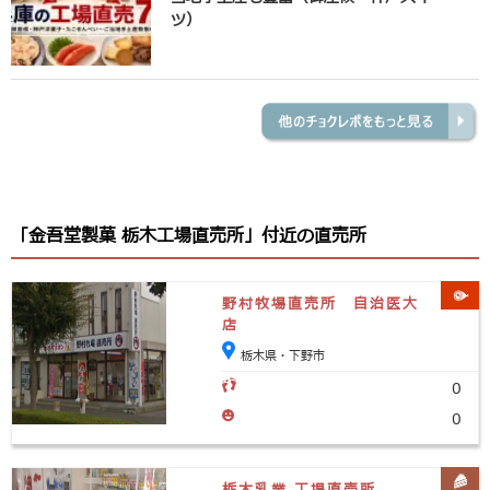
ツ）
「金吾堂製菓 栃木工場直売所」付近の直売所
野村牧場直売所 自治医大
店
栃木県・下野市
0
0
栃木乳業 工場直売所