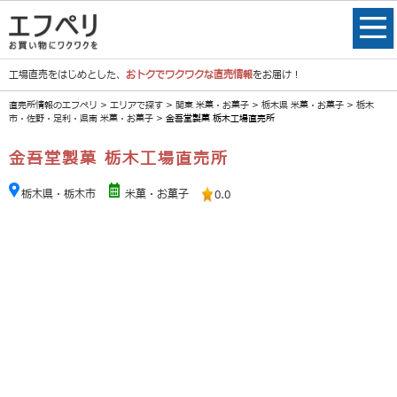
工場直売をはじめとした、
おトクでワクワクな直売情報
をお届け！
直売所情報のエフペリ
>
エリアで探す
>
関東 米菓・お菓子
>
栃木県 米菓・お菓子
>
栃木
市・佐野・足利・県南 米菓・お菓子
> 金吾堂製菓 栃木工場直売所
金吾堂製菓 栃木工場直売所
栃木県・栃木市
米菓・お菓子
0.0