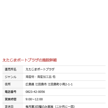
えたじまポートプラザの施設詳細
直売所名
えたじまポートプラザ
ジャンル
海産物・海産加工品 他
住所
広島県 江田島市 江田島町小用2-1-1
電話番号
0823-42-0056
営業時間
9:00～12:00
定休日
毎月第3日曜のみ実施（二か月に一回）