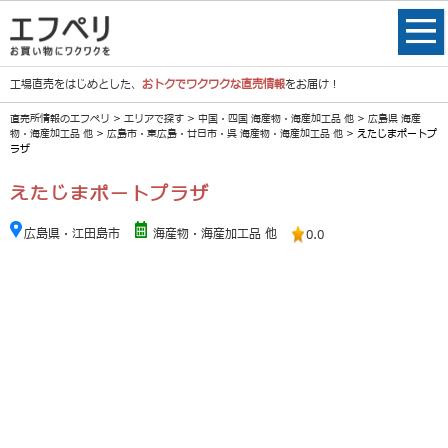
工場直売をはじめとした、
おトクでワクワクな直売情報
をお届け！
直売所情報のエフペリ
>
エリアで探す
>
中国・四国 海産物・海産加工品 他
>
広島県 海産
物・海産加工品 他
>
広島市・東広島・廿日市・呉 海産物・海産加工品 他
> えたじまポートプ
ラザ
えたじまポートプラザ
広島県・江田島市
海産物・海産加工品 他
0.0