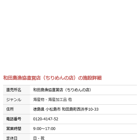
和田島漁協直営店（ちりめんの店）の施設詳細
直売所名
和田島漁協直営店（ちりめんの店）
ジャンル
海産物・海産加工品 他
住所
徳島県 小松島市 和田島町西浜手10‐33
電話番号
0120-4147-52
営業時間
9:00～17:00
定休日
日・祝