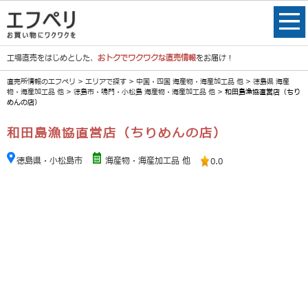
工場直売をはじめとした、
おトクでワクワクな直売情報
をお届け！
直売所情報のエフペリ
>
エリアで探す
>
中国・四国 海産物・海産加工品 他
>
徳島県 海産
物・海産加工品 他
>
徳島市・鳴門・小松島 海産物・海産加工品 他
> 和田島漁協直営店（ちり
めんの店）
和田島漁協直営店（ちりめんの店）
徳島県・小松島市
海産物・海産加工品 他
0.0