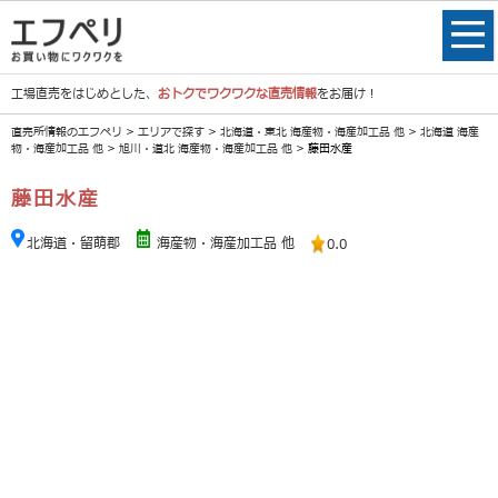
工場直売をはじめとした、
おトクでワクワクな直売情報
をお届け！
直売所情報のエフペリ
>
エリアで探す
>
北海道・東北 海産物・海産加工品 他
>
北海道 海産
物・海産加工品 他
>
旭川・道北 海産物・海産加工品 他
> 藤田水産
藤田水産
北海道・留萌郡
海産物・海産加工品 他
0.0