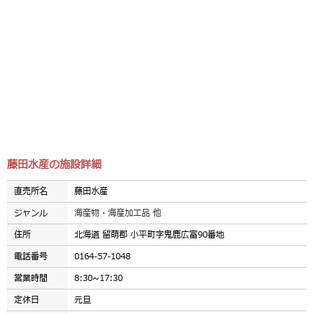
藤田水産の施設詳細
直売所名
藤田水産
ジャンル
海産物・海産加工品 他
住所
北海道 留萌郡 小平町字鬼鹿広富90番地
電話番号
0164-57-1048
営業時間
8:30~17:30
定休日
元旦