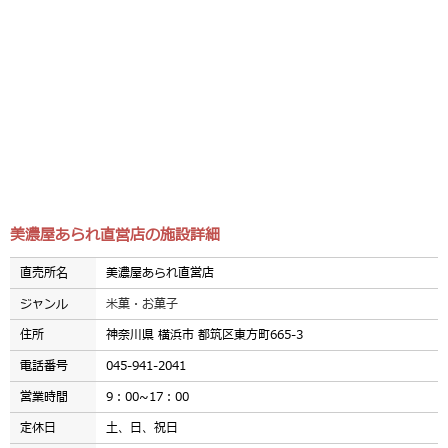
美濃屋あられ直営店の施設詳細
直売所名
美濃屋あられ直営店
ジャンル
米菓・お菓子
住所
神奈川県 横浜市 都筑区東方町665-3
電話番号
045-941-2041
営業時間
9：00~17：00
定休日
土、日、祝日