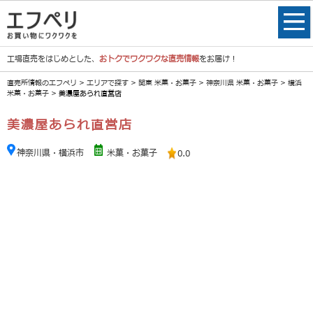
工場直売をはじめとした、
おトクでワクワクな直売情報
をお届け！
直売所情報のエフペリ
>
エリアで探す
>
関東 米菓・お菓子
>
神奈川県 米菓・お菓子
>
横浜
米菓・お菓子
> 美濃屋あられ直営店
美濃屋あられ直営店
神奈川県・横浜市
米菓・お菓子
0.0