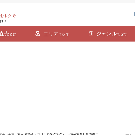
おトクで
け！
直売
エリア
ジャンル
とは
で探す
で探す
菓子
>
吾妻・利根 和菓子
> 谷川岳ドライブイン お菓子製造工場 直売店