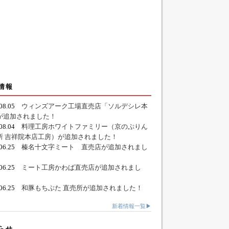
情報
.08.05
ウィンズアーク工場直売店「ソルデシレ本
が追加されました！
.08.04
料理工房ホワイトファミリー（京のぷりん
所 吉祥院本店工房）が追加されました！
.06.25
榛名十文字ミート 直売店が追加されまし
.06.25
ミート工房かわば直売店が追加されまし
.06.25
和豚もちぶた 直売所が追加されました！
新着情報一覧▶
らせ