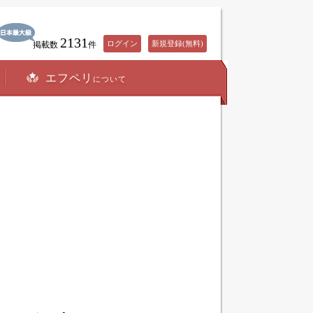
2131
ログイン
新規登録(無料)
掲載数
件
エフペリ
について