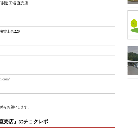
製造工場 直売店
檜曽土合220
in.com/
連絡をお願いします。
 直売店」のチョクレポ