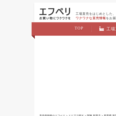
工場直売をはじめとした、
ワクワクな直売情報
をお届
TOP
工場
直売所情報のエフペリ
>
エリアで探す
>
関東 和菓子
>
群馬県 和