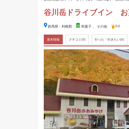
谷川岳ドライブイン お
0.0
群馬県・利根郡
和菓子
、
その他
基本情報
クチコミ
(0)
行った・行きたい
(0)