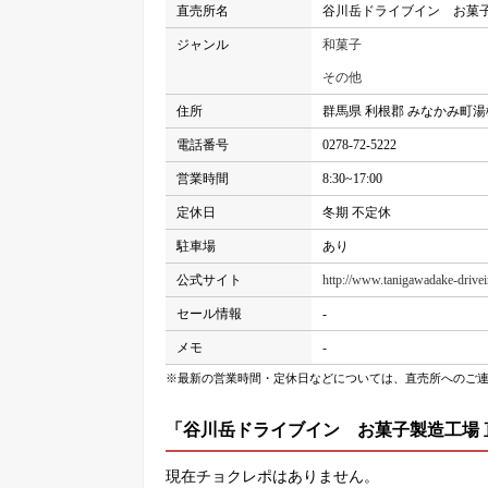
直売所名
谷川岳ドライブイン お菓子
ジャンル
和菓子
その他
住所
群馬県 利根郡 みなかみ町湯
電話番号
0278-72-5222
営業時間
8:30~17:00
定休日
冬期 不定休
駐車場
あり
公式サイト
http://www.tanigawadake-drive
セール情報
-
メモ
-
※最新の営業時間・定休日などについては、直売所へのご
「谷川岳ドライブイン お菓子製造工場
現在チョクレポはありません。