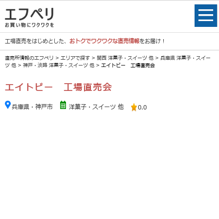
工場直売をはじめとした、
おトクでワクワクな直売情報
をお届け！
直売所情報のエフペリ
>
エリアで探す
>
関西 洋菓子・スイーツ 他
>
兵庫県 洋菓子・スイー
ツ 他
>
神戸・淡路 洋菓子・スイーツ 他
> エイトビー 工場直売会
エイトビー 工場直売会
兵庫県・神戸市
洋菓子・スイーツ 他
0.0