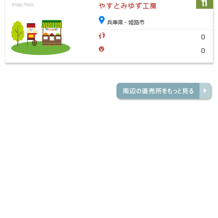
やすとみゆず工房
兵庫県・姫路市
0
0