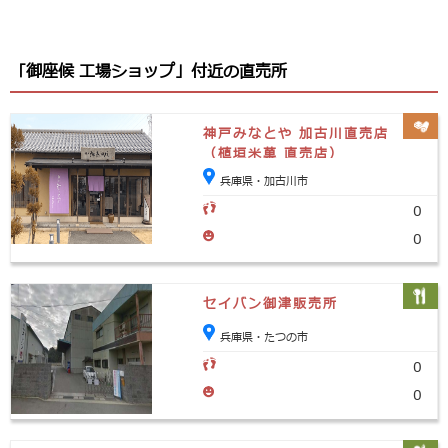
「御座候 工場ショップ」付近の直売所
神戸みなとや 加古川直売店
（植垣米菓 直売店）
兵庫県・加古川市
0
0
セイバン御津販売所
兵庫県・たつの市
0
0