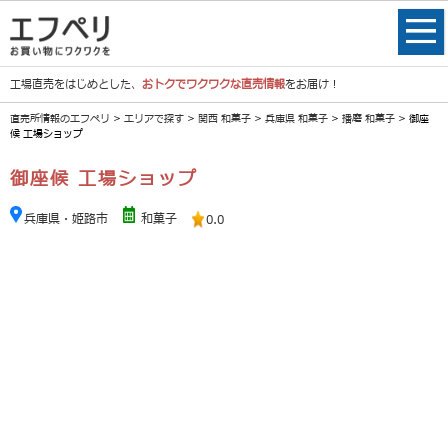
工場直売をはじめとした、
おトクでワクワクな直売情報
をお届け！
直売所情報のエフペリ
>
エリアで探す
>
関西 和菓子
>
兵庫県 和菓子
>
播磨 和菓子
> 御座
候 工場ショップ
御座候 工場ショップ
兵庫県・姫路市
和菓子
0.0