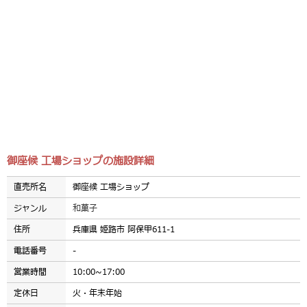
御座候 工場ショップの施設詳細
直売所名
御座候 工場ショップ
ジャンル
和菓子
住所
兵庫県 姫路市 阿保甲611-1
電話番号
-
営業時間
10:00~17:00
定休日
火・年末年始