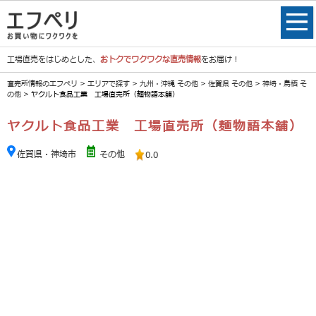
工場直売をはじめとした、
おトクでワクワクな直売情報
をお届け！
直売所情報のエフペリ
>
エリアで探す
>
九州・沖縄 その他
>
佐賀県 その他
>
神埼・鳥栖 そ
の他
> ヤクルト食品工業 工場直売所（麺物語本舗）
ヤクルト食品工業 工場直売所（麺物語本舗）
佐賀県・神埼市
その他
0.0