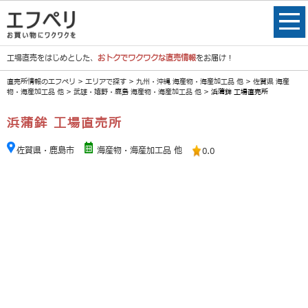
工場直売をはじめとした、
おトクでワクワクな直売情報
をお届け！
直売所情報のエフペリ
>
エリアで探す
>
九州・沖縄 海産物・海産加工品 他
>
佐賀県 海産
物・海産加工品 他
>
武雄・嬉野・鹿島 海産物・海産加工品 他
> 浜蒲鉾 工場直売所
浜蒲鉾 工場直売所
佐賀県・鹿島市
海産物・海産加工品 他
0.0