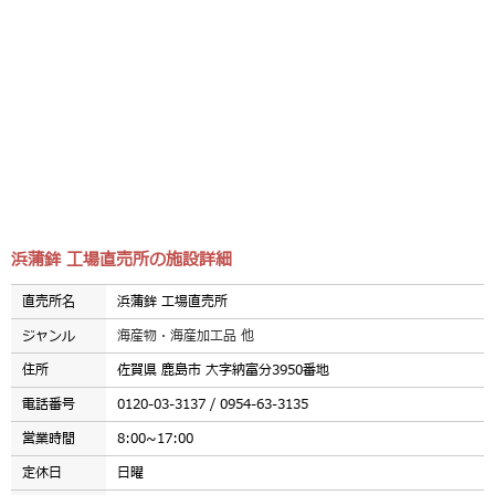
浜蒲鉾 工場直売所の施設詳細
直売所名
浜蒲鉾 工場直売所
ジャンル
海産物・海産加工品 他
住所
佐賀県 鹿島市 大字納富分3950番地
電話番号
0120-03-3137 / 0954-63-3135
営業時間
8:00~17:00
定休日
日曜