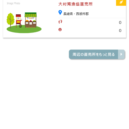
大村湾漁協直売所
長崎県・西彼杵郡
0
0