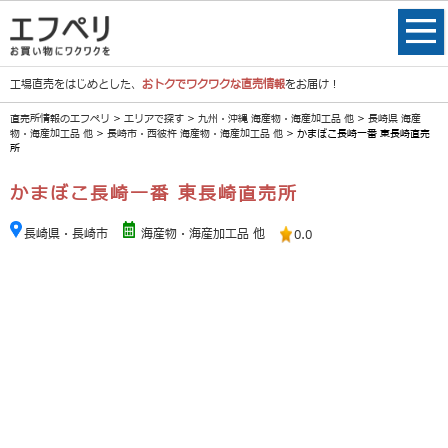
工場直売をはじめとした、
おトクでワクワクな直売情報
をお届け！
直売所情報のエフペリ
>
エリアで探す
>
九州・沖縄 海産物・海産加工品 他
>
長崎県 海産
物・海産加工品 他
>
長崎市・西彼杵 海産物・海産加工品 他
> かまぼこ長崎一番 東長崎直売
所
かまぼこ長崎一番 東長崎直売所
長崎県・長崎市
海産物・海産加工品 他
0.0