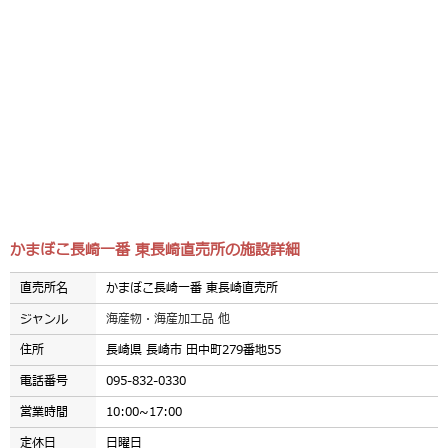
かまぼこ長崎一番 東長崎直売所の施設詳細
直売所名
かまぼこ長崎一番 東長崎直売所
ジャンル
海産物・海産加工品 他
住所
長崎県 長崎市 田中町279番地55
電話番号
095-832-0330
営業時間
10:00~17:00
定休日
日曜日