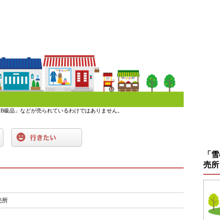
B級品」などが売られているわけではありません。
「雪
売所
売所