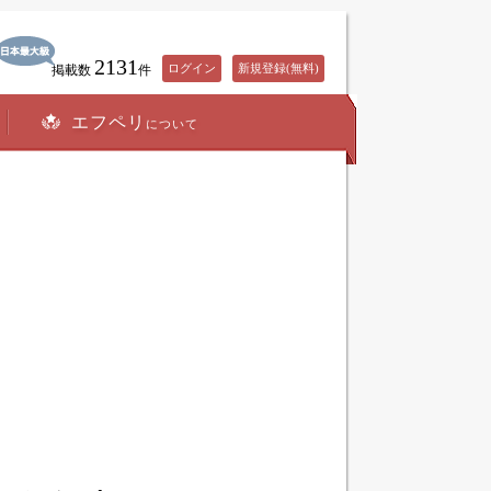
2131
ログイン
新規登録(無料)
掲載数
件
エフペリ
について