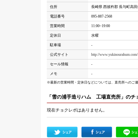
住所
長崎県 西彼杵郡 長与町高田郷1
電話番号
095-887-2568
営業時間
11:00~19:00
定休日
水曜
駐車場
-
公式サイト
http://www.yukinourahum.com/
セール情報
-
メモ
-
※最新の営業時間・定休日などについては、直売所へのご
「雪の浦手造りハム 工場直売所」のチ
現在チョクレポはありません。