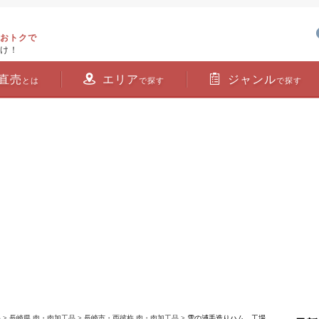
おトクで
け！
直売
エリア
ジャンル
とは
で探す
で探す
品
>
長崎県 肉・肉加工品
>
長崎市・西彼杵 肉・肉加工品
> 雪の浦手造りハム 工場