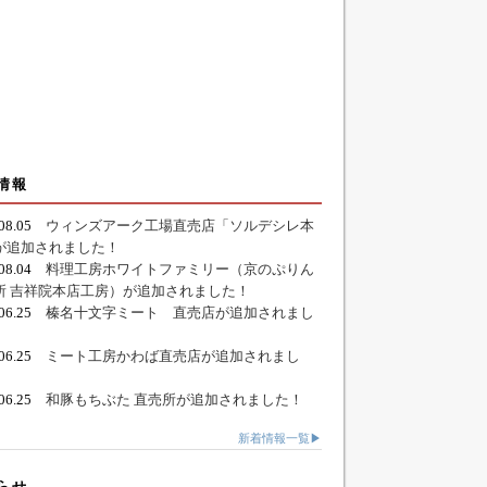
情報
.08.05
ウィンズアーク工場直売店「ソルデシレ本
が追加されました！
.08.04
料理工房ホワイトファミリー（京のぷりん
所 吉祥院本店工房）が追加されました！
.06.25
榛名十文字ミート 直売店が追加されまし
.06.25
ミート工房かわば直売店が追加されまし
.06.25
和豚もちぶた 直売所が追加されました！
新着情報一覧▶
らせ