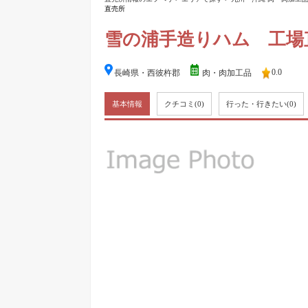
直売所
雪の浦手造りハム 工場
0.0
長崎県・西彼杵郡
肉・肉加工品
基本情報
クチコミ
(0)
行った・行きたい
(0)