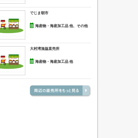
でじま朝市
海産物・海産加工品 他、その他
大村湾漁協直売所
海産物・海産加工品 他