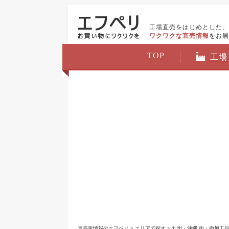
工場直売をはじめとした、
ワクワクな直売情報
をお届
TOP
工場
直売所情報のエフペリ
>
エリアで探す
>
九州・沖縄 肉・肉加工