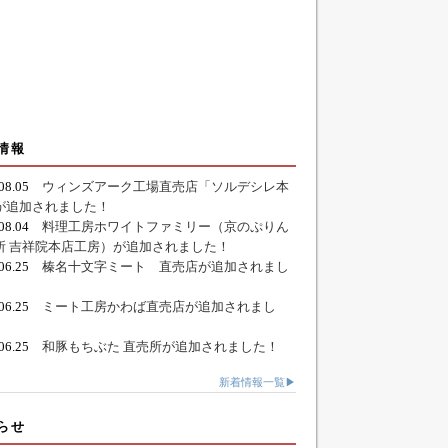
情報
.08.05
ウィンズアーク工場直売店「ソルデシレ本
が追加されました！
.08.04
料理工房ホワイトファミリー（京のぷりん
所 吉祥院本店工房）が追加されました！
.06.25
榛名十文字ミート 直売店が追加されまし
.06.25
ミート工房かわば直売店が追加されまし
.06.25
和豚もちぶた 直売所が追加されました！
新着情報一覧▶
らせ