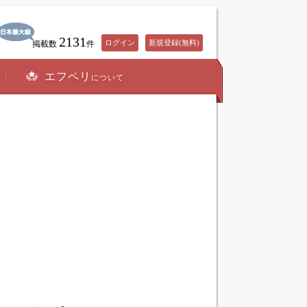
2131
ログイン
新規登録(無料)
掲載数
件
エフペリ
について