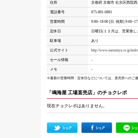
住所
京都府 京都市 右京区西院西
電話番号
075-881-0881
営業時間
9:00~18:00 [日･祝祭] 9:00~17
定休日
日曜日(１２月は、営業致し
駐車場
あり
公式サイト
http://www.narumiya.co.jp/inde
セール情報
-
メモ
-
※最新の営業時間・定休日などについては、直売所へのご
「鳴海屋 工場直売店」のチョクレポ
現在チョクレポはありません。