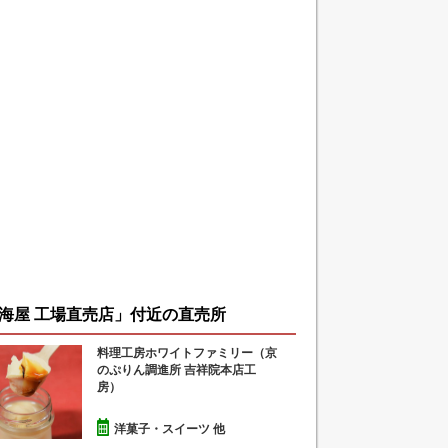
海屋 工場直売店」付近の直売所
料理工房ホワイトファミリー（京
のぷりん調進所 吉祥院本店工
房）
洋菓子・スイーツ 他