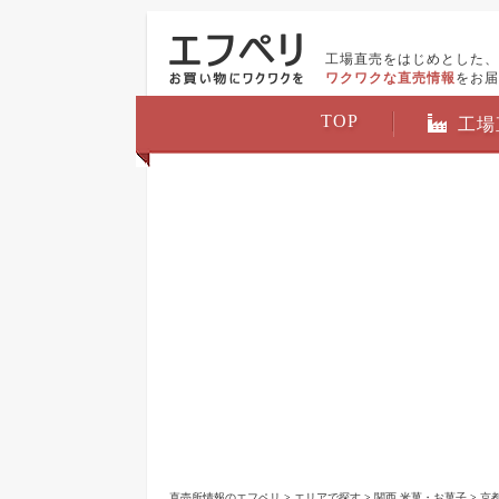
工場直売をはじめとした、
ワクワクな直売情報
をお届
TOP
工場
直売所情報のエフペリ
>
エリアで探す
>
関西 米菓・お菓子
>
京