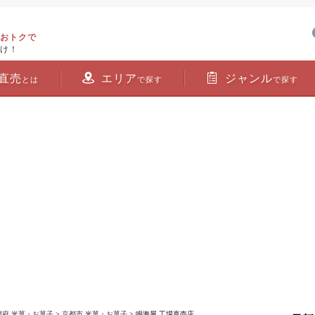
おトクで
け！
直売
エリア
ジャンル
とは
で探す
で探す
都府 米菓・お菓子
>
京都市 米菓・お菓子
> 鳴海屋 工場直売店