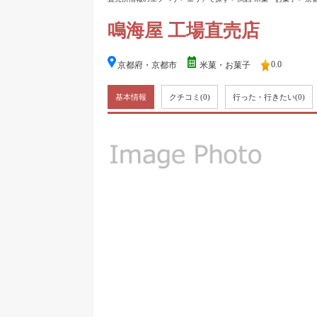
鳴海屋 工場直売店
0.0
京都府・京都市
米菓・お菓子
基本情報
クチコミ
(0)
行った・行きたい
(0)