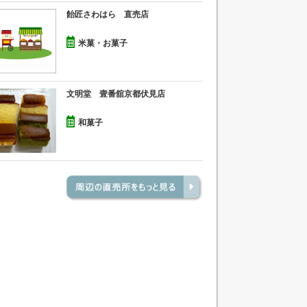
飴匠さわはら 直売店
米菓・お菓子
文明堂 壹番舘京都伏見店
和菓子