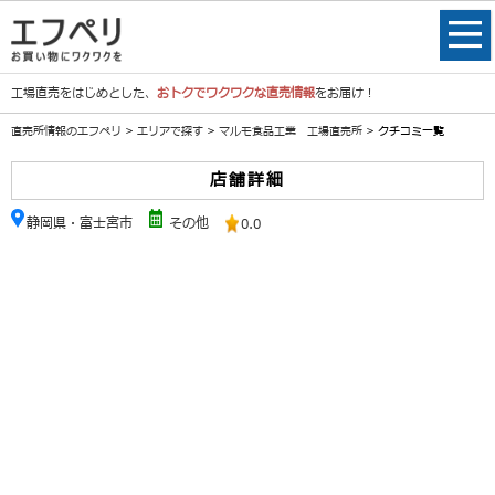
工場直売をはじめとした、
おトクでワクワクな直売情報
をお届け！
直売所情報のエフペリ
>
エリアで探す
>
マルモ食品工業 工場直売所
> クチコミ一覧
店舗詳細
静岡県・富士宮市
その他
0.0