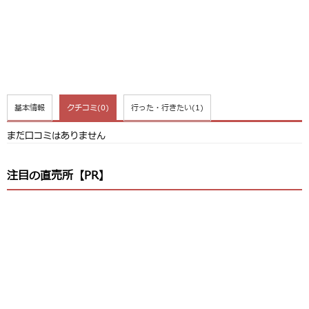
基本情報
クチコミ
(0)
行った・行きたい
(1)
まだ口コミはありません
注目の直売所【PR】