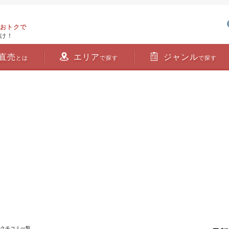
おトクで
け！
直売
エリア
ジャンル
とは
で探す
で探す
 クチコミ一覧