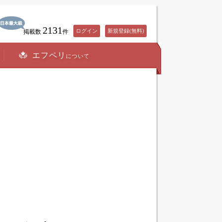
2131
ログイン
新規登録(無料)
掲載数
件
エフペリ
について