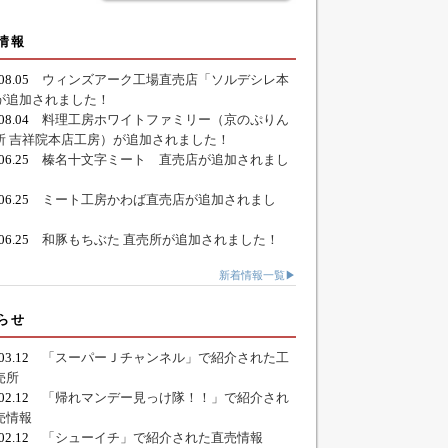
情報
.08.05
ウィンズアーク工場直売店「ソルデシレ本
が追加されました！
.08.04
料理工房ホワイトファミリー（京のぷりん
所 吉祥院本店工房）が追加されました！
.06.25
榛名十文字ミート 直売店が追加されまし
.06.25
ミート工房かわば直売店が追加されまし
.06.25
和豚もちぶた 直売所が追加されました！
新着情報一覧▶
らせ
.03.12
「スーパーＪチャンネル」で紹介された工
売所
.02.12
「帰れマンデー見っけ隊！！」で紹介され
売情報
.02.12
「シューイチ」で紹介された直売情報