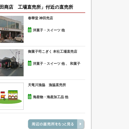
田商店 工場直売所」付近の直売所
春華堂 神田売店
洋菓子・スイーツ 他
御菓子司こぎく 本社工場直売店
洋菓子・スイーツ 他 、 和菓子
天竜川漁協 漁協直売所
海産物・海産加工品 他