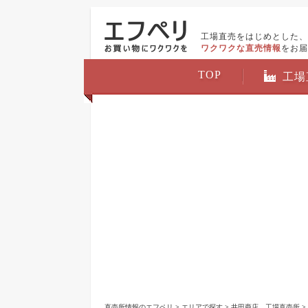
工場直売をはじめとした、
ワクワクな直売情報
をお届
TOP
工場
直売所情報のエフペリ
>
エリアで探す
>
井田商店 工場直売所
>