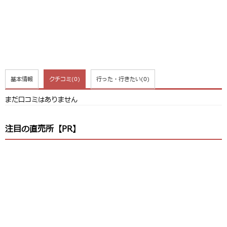
基本情報
クチコミ
(0)
行った・行きたい
(0)
まだ口コミはありません
注目の直売所【PR】