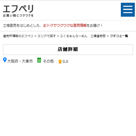
工場直売をはじめとした、
おトクでワクワクな直売情報
をお届け！
直売所情報のエフペリ
>
エリアで探す
>
ふくちぁんらーめん 工場直売祭
> クチコミ一覧
店舗詳細
大阪府・大東市
その他
0.0