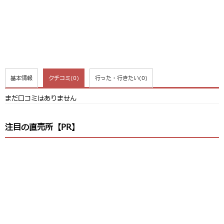
基本情報
クチコミ
(0)
行った・行きたい
(0)
まだ口コミはありません
注目の直売所【PR】