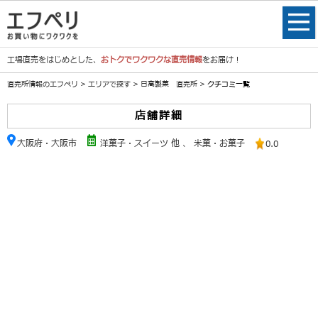
工場直売をはじめとした、
おトクでワクワクな直売情報
をお届け！
直売所情報のエフペリ
>
エリアで探す
>
日高製菓 直売所
> クチコミ一覧
店舗詳細
大阪府・大阪市
洋菓子・スイーツ 他
、
米菓・お菓子
0.0