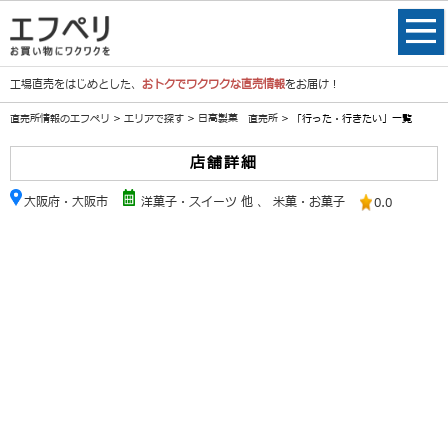
工場直売をはじめとした、
おトクでワクワクな直売情報
をお届け！
直売所情報のエフペリ
>
エリアで探す
>
日高製菓 直売所
> 「行った・行きたい」一覧
店舗詳細
大阪府・大阪市
洋菓子・スイーツ 他
、
米菓・お菓子
0.0