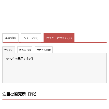
基本情報
クチコミ
(0)
行った・行きたい
(0)
全て(0)
行った(0)
行きたい(0)
0～0件を表示 / 全0件
注目の直売所【PR】