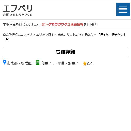
工場直売をはじめとした、
おトクでワクワクな直売情報
をお届け！
直売所情報のエフペリ
>
エリアで探す
>
東京カリント本社工場直売
> 「行った・行きたい」
一覧
店舗詳細
東京都・板橋区
和菓子
、
米菓・お菓子
0.0