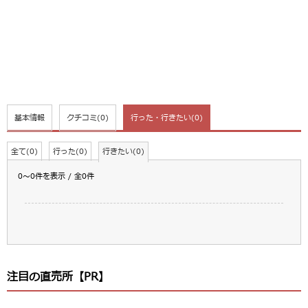
基本情報
クチコミ
(0)
行った・行きたい
(0)
全て(0)
行った(0)
行きたい(0)
0～0件を表示 / 全0件
注目の直売所【PR】