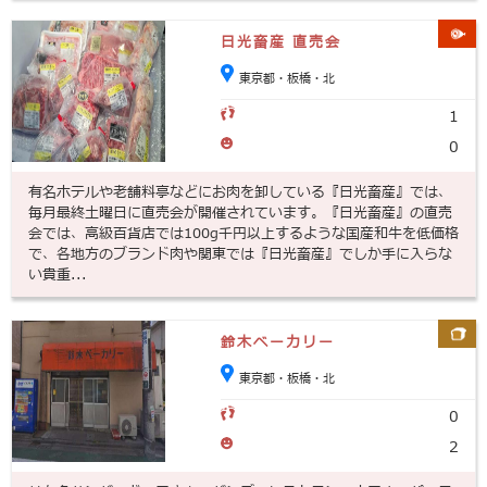
日光畜産 直売会
東京都・板橋・北
1
0
有名ホテルや老舗料亭などにお肉を卸している『日光畜産』では、
毎月最終土曜日に直売会が開催されています。『日光畜産』の直売
会では、高級百貨店では100g千円以上するような国産和牛を低価格
で、各地方のブランド肉や関東では『日光畜産』でしか手に入らな
い貴重...
鈴木ベーカリー
東京都・板橋・北
0
2