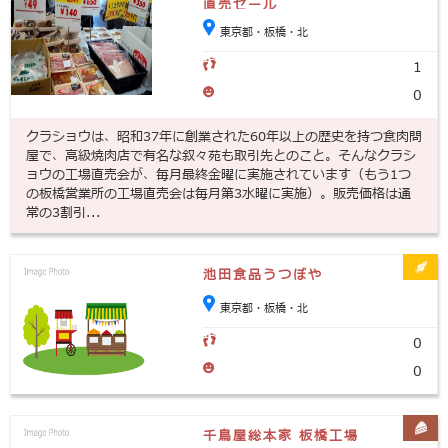
直売セール
東京都・板橋・北
1
0
クラショウは、昭和37年に創業された60年以上の歴史を持つ食肉問
屋で、高級焼肉店で有名な叙々苑も取引先とのこと。そんなクラシ
ョウの工場直売会が、毎月最終金曜に実施されています（もう1つ
の板橋営業所の工場直売会は毎月第3水曜に実施）。販売価格は通
常の3割引...
池田食品うつぼや
東京都・板橋・北
0
0
千鳥屋総本家 板橋工場