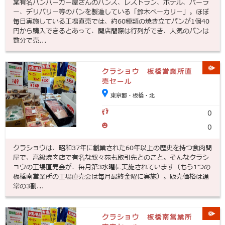
某有名ハンバーガー屋さんのバンズ、レストラン、ホテル、パーラ
ー、デリバリー等のパンを製造している「鈴木ベーカリー」。ほぼ
毎日実施している工場直売では、約60種類の焼き立てパンが1個40
円から購入できるとあって、開店間際は行列ができ、人気のパンは
数分で売...
クラショウ 板橋営業所直
売セール
東京都・板橋・北
0
0
クラショウは、昭和37年に創業された60年以上の歴史を持つ食肉問
屋で、高級焼肉店で有名な叙々苑も取引先とのこと。そんなクラシ
ョウの工場直売会が、毎月第3水曜に実施されています（もう1つの
板橋南営業所の工場直売会は毎月最終金曜に実施）。販売価格は通
常の3割...
クラショウ 板橋南営業所