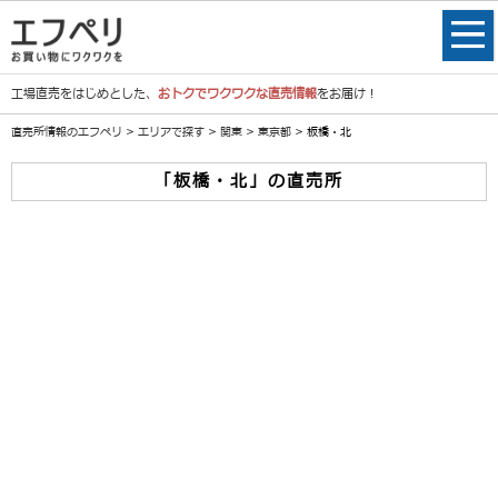
工場直売をはじめとした、
おトクでワクワクな直売情報
をお届け！
直売所情報のエフペリ
>
エリアで探す
>
関東
>
東京都
> 板橋・北
「板橋・北」の直売所