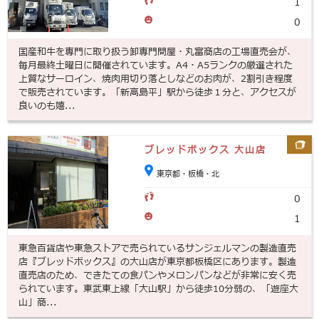
1
0
国産和牛を専門に取り扱う卸専門問屋・丸富商店の工場直売会が、
毎月最終土曜日に開催されています。A4・A5ランクの厳選された
上質なサーロイン、焼肉用切り落としなどのお肉が、2割引き程度
で販売されています。「新高島平」駅から徒歩１分と、アクセスが
良いのも嬉...
ブレッドボックス 大山店
東京都・板橋・北
0
1
東急百貨店や東急ストアで売られているサンジェルマンの製造直売
店『ブレッドボックス』の大山店が東京都板橋区にあります。製造
直売店のため、できたての食パンやメロンパンなどが非常に安く売
られています。東武東上線「大山駅」から徒歩10分弱の、「遊座大
山」商...