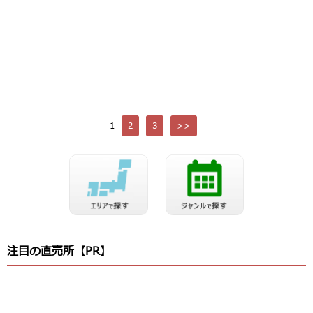
1
2
3
>>
注目の直売所【PR】