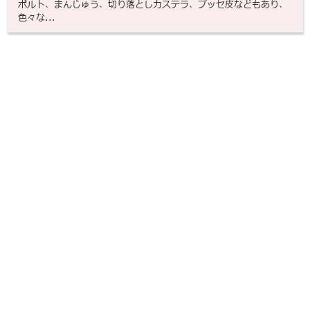
ポルト、まんじゅう、切り落としカステラ、ブッセ皮などもあり、
色々な...