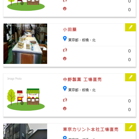
0
0
小田藤
東京都・板橋・北
0
0
中野製菓 工場直売
東京都・板橋・北
0
0
東京カリント本社工場直売