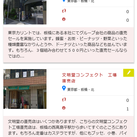
東京都・板橋・北
0
0
東京カリントでは、板橋にある本社にてグループ会社の商品の直売
セールを実施しています。蜂蜜・お茶・ピーナッツ・野菜といった
種類豊富なかりんとうや、ドーナツといった商品なども並んでいま
す。もちろん、３個組み合わせて５００円といった直売セールなら
ではの...
文明堂コンフェクト 工場
直売店
東京都・板橋・北
0
1
文明堂の直売店はいくつかありますが、こちらの文明堂コンフェク
ト工場直売店は、板橋の西高島平駅から歩いてすぐのところにあり
ます。もちろん定番はカステラですが、他にもブッセ、小巻、パイ