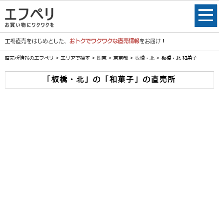
工場直売をはじめとした、
おトクでワクワクな直売情報
をお届け！
直売所情報のエフペリ
>
エリアで探す
>
関東
>
東京都
>
板橋・北
> 板橋・北 和菓子
「板橋・北」の「和菓子」の直売所