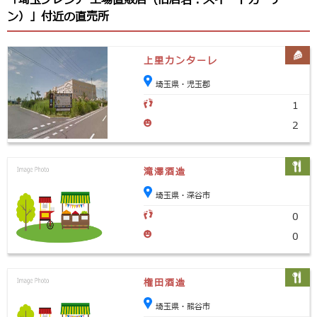
「埼玉プレシア 工場直販店（旧店名：スイートガーデ
ン）」付近の直売所
上里カンターレ
埼玉県・児玉郡
1
2
滝澤酒造
埼玉県・深谷市
0
0
権田酒造
埼玉県・熊谷市