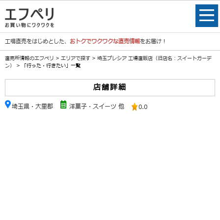
工場直売をはじめとした、
おトクでワクワクな直売情報
をお届け！
直売所情報のエフペリ
>
エリアで探す
>
埼玉プレシア 工場直販店（旧店名：スイートガーデ
ン）
> 「行った・行きたい」一覧
店舗詳細
埼玉県・大里郡
洋菓子・スイーツ 他
0.0