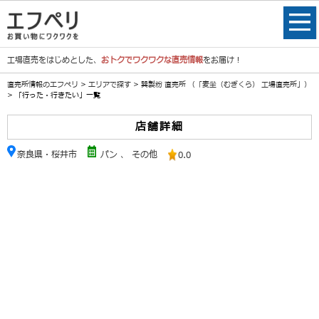
工場直売をはじめとした、
おトクでワクワクな直売情報
をお届け！
直売所情報のエフペリ
>
エリアで探す
>
巽製粉 直売所 （「麦坐（むぎくら） 工場直売所」）
> 「行った・行きたい」一覧
店舗詳細
奈良県・桜井市
パン
、
その他
0.0