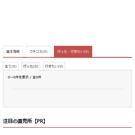
基本情報
クチコミ
(0)
行った・行きたい
(0)
全て(0)
行った(0)
行きたい(0)
0～0件を表示 / 全0件
注目の直売所【PR】