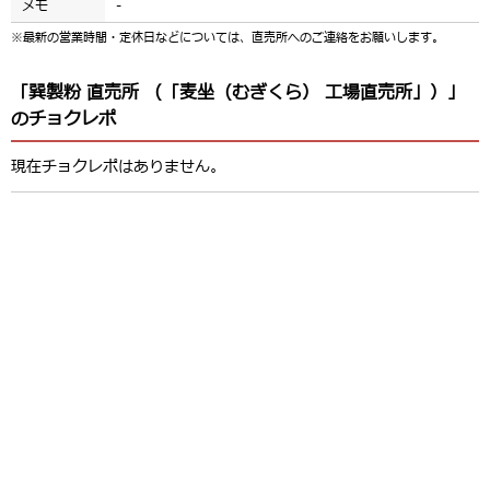
メモ
-
※最新の営業時間・定休日などについては、直売所へのご連絡をお願いします。
「巽製粉 直売所 （「麦坐（むぎくら） 工場直売所」）」
のチョクレポ
現在チョクレポはありません。