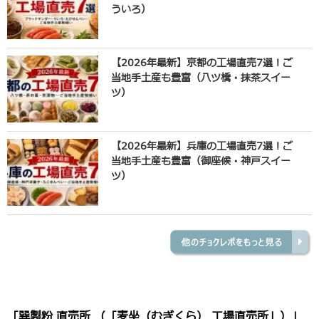
ういろ）
【2026年最新】京都の工場直売7選！ご
当地手土産も豊富（八ツ橋・抹茶スイー
ツ）
【2026年最新】兵庫の工場直売7選！ご
当地手土産も豊富（御座候・神戸スイー
ツ）
「巽製粉 直売所 （「麦坐（むぎくら） 工場直売所」）」