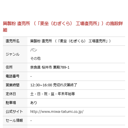
巽製粉 直売所 （「麦坐（むぎくら） 工場直売所」）の施設詳
細
直売所名
巽製粉 直売所 （「麦坐（むぎくら） 工場直売所」）
パン
ジャンル
その他
住所
奈良県 桜井市 粟殿789-1
電話番号
-
営業時間
12:30~16:00 売切れ次第終了
定休日
土・日・祝・盆・年末年始等
駐車場
あり
公式サイト
http://www.miwa-tatumi.co.jp/
セール情報
-