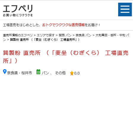
工場直売をはじめとした、
おトクでワクワクな直売情報
をお届け！
直売所情報のエフペリ
>
エリアで探す
>
関西 パン
>
奈良県 パン
>
大和高田・御所・中和 パ
ン
> 巽製粉 直売所 （「麦坐（むぎくら） 工場直売所」）
巽製粉 直売所 （「麦坐（むぎくら） 工場直売
所」）
奈良県・桜井市
パン
、
その他
0.0