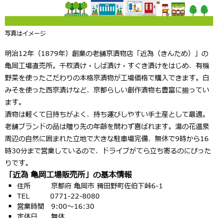
写真はイメージ
明治12年（1879年）創業の老舗京漬物店「
近為（きんため）
」の
亀岡工場直売所。千枚漬け・しば漬け・すぐき漬けをはじめ、有機
野菜を使ったこだわりの
本格京漬物
が工場価格で購入できます。白
みそを使った西京漬けなど、京都らしい創作漬物も豊富に揃ってい
ます。
漬物は軽くて日持ちがよく、持ち運びしやすい手土産として最適。
老舗ブランドの品は贈り先の年齢を問わず喜ばれます。湯の花温泉
周辺の自然に囲まれた立地で
大きな駐車場完備
、無休で
9時から16
時30分まで
営業しているので、ドライブがてら立ち寄るのにぴった
りです。
「近為 亀岡工場販売所」の基本情報
住所 京都府 亀岡市 稗田野町佐伯下峠6-1
TEL 0771-22-8080
営業時間 9:00〜16:30
定休日 無休