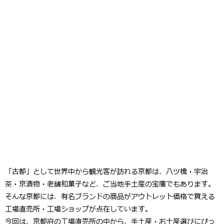
「古都」として世界中から観光客が訪れる京都は、八ツ橋・宇治
茶・京漬物・老舗和菓子など、ご当地手土産の宝庫でもあります。
そんな京都には、有名ブランドの商品がアウトレット価格で買える
工場直売所・工場ショップ
が点在しています。
今回は、
京都府の工場直売所
の中から、手土産・お土産選びにぴっ