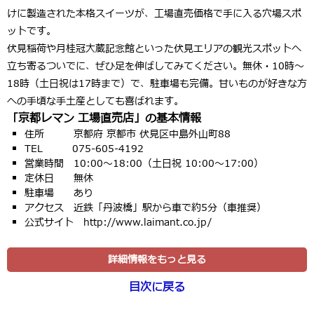
けに製造された本格スイーツが、工場直売価格で手に入る穴場スポ
ットです。
伏見稲荷や月桂冠大蔵記念館といった伏見エリアの観光スポットへ
立ち寄るついでに、ぜひ足を伸ばしてみてください。
無休・10時〜
18時（土日祝は17時まで）
で、駐車場も完備。甘いものが好きな方
への手頃な手土産としても喜ばれます。
「京都レマン 工場直売店」の基本情報
住所 京都府 京都市 伏見区中島外山町88
TEL 075-605-4192
営業時間 10:00〜18:00（土日祝 10:00〜17:00）
定休日 無休
駐車場 あり
アクセス 近鉄「丹波橋」駅から車で約5分（車推奨）
公式サイト http://www.laimant.co.jp/
詳細情報をもっと見る
目次に戻る