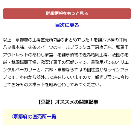
詳細情報をもっと見る
目次に戻る
以上、
京都府の工場直売所7選
のまとめでした！老舗八ツ橋の井筒
八ッ橋本舗、抹茶スイーツのマールブランシュ工房直売店、和菓子
アウトレットのあわしま堂、老舗京漬物の近為亀岡工場、祇園の老
舗・祇園饅頭工場、激安洋菓子の京都レマン、業務用パンのオリエ
ンタルベーカリーと、古都・京都ならではの個性豊かなラインアッ
プです。市内から郊外まで点在していますので、観光プランに合わ
せてお好みのスポットを組み合わせてみてください。
【京都】オススメの関連記事
⇒京都府の直売所一覧