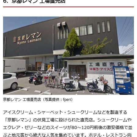
6．京都レマン 工場直売店
京都レマン 工場直売店（写真提供：fperi）
アイスクリーム・シャーベット・シュークリームなどを製造する
「
京都レマン
」の伏見工場に設けられた直売店。シュークリームや
エクレア・ゼリーなどのスイーツが
80〜120円前後の激安価格
で並
ぶと地元客から絶大な人気を集めています。ホテル・レストラン向