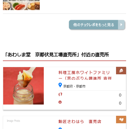
「あわしま堂 京都伏見工場直売所」付近の直売所
料理工房ホワイトファミリ
ー（京のぷりん調進所 吉祥
院本店工房）
京都府・京都市
0
0
飴匠さわはら 直売店