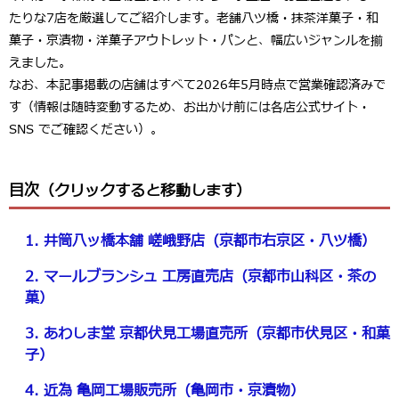
たりな7店を厳選してご紹介します。老舗八ツ橋・抹茶洋菓子・和
菓子・京漬物・洋菓子アウトレット・パンと、幅広いジャンルを揃
えました。
なお、本記事掲載の店舗はすべて
2026年5月時点で営業確認済み
で
す（情報は随時変動するため、お出かけ前には各店公式サイト・
SNS でご確認ください）。
目次（クリックすると移動します）
1. 井筒八ッ橋本舗 嵯峨野店（京都市右京区・八ツ橋）
2. マールブランシュ 工房直売店（京都市山科区・茶の
菓）
3. あわしま堂 京都伏見工場直売所（京都市伏見区・和菓
子）
4. 近為 亀岡工場販売所（亀岡市・京漬物）