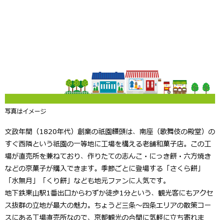
写真はイメージ
文政年間（1820年代）創業の
祇園饅頭
は、南座（歌舞伎の殿堂）の
すぐ西隣という祇園の一等地に工場を構える老舗和菓子店。この工
場が直売所を兼ねており、作りたての
志んこ・にっき餅・六方焼き
などの京菓子が購入できます。季節ごとに登場する「さくら餅」
「水無月」「くり餅」なども地元ファンに人気です。
地下鉄東山駅1番出口からわずか徒歩1分という、観光客にもアクセ
ス抜群の立地が最大の魅力。ちょうど三条〜四条エリアの散策コー
スにある工場直売所なので、
京都観光の合間に気軽に立ち寄れま