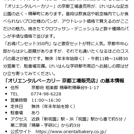
「
オリエンタルベーカリー
」の京都工場直売所が、けいはんな記念
公園の近く・精華町にあります。普段は飲食店や航空機内でしか食
べられない
プロ仕様のパン
が、アウトレット価格で買えるのがここ
だけの魅力。焼きたてクロワッサン・デニッシュなど数十種類のパ
ンが手頃な価格で並びます。
「お得パンセット350円」など激安セットが特に人気。京都市中心
部からは少し距離がありますが、それでも通いたくなるほどのコス
パの高さが魅力です。
無休（年末年始除く）・午前11時〜16時30
分
営業で、駐車場完備。けいはんな学研都市周辺へお越しの際はぜ
ひ立ち寄ってみてください。
「オリエンタルベーカリー 京都工場販売店」の基本情報
住所 京都府 相楽郡 精華町精華台9-1-17
TEL 0774-98-6228
営業時間 11:00〜16:30
定休日 無休（年末年始を除く）
駐車場 あり
アクセス 近鉄「新祝園」駅・JR「祝園」駅から車で約5分 /
第二京阪「精華・学研IC」から約3分
公式サイト https://www.orientalbakery.co.jp/