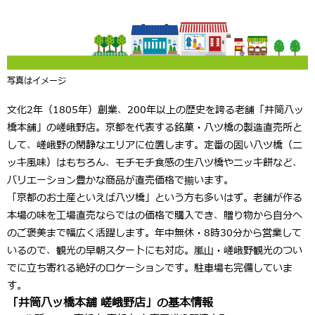
写真はイメージ
文化2年（1805年）創業、200年以上の歴史を誇る老舗「
井筒八ッ
橋本舗
」の嵯峨野店。京都を代表する銘菓・八ツ橋の製造直売所と
して、嵯峨野の閑静なエリアに位置します。定番の固い八ツ橋（ニ
ッキ風味）はもちろん、モチモチ食感の
生八ツ橋
やニッキ餅など、
バリエーション豊かな商品が直売価格で揃います。
「京都のお土産といえば八ツ橋」という方も多いはず。老舗が作る
本場の味を工場直売ならではの価格で購入でき、贈り物から自分へ
のご褒美まで幅広く活躍します。
年中無休・8時30分から
営業して
いるので、観光の早朝スタートにも対応。嵐山・嵯峨野観光のつい
でに立ち寄れる絶好のロケーションです。駐車場も完備していま
す。
「井筒八ッ橋本舗 嵯峨野店」の基本情報