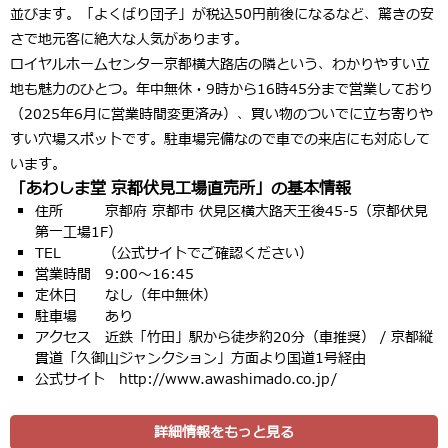
並びます。「よくばり団子」が税込50円前後になるなど、驚きの安
さで地元客に絶大な人気があります。
ロイヤルホームセンター京都横大路店の隣という、わかりやすい立
地も魅力のひとつ。
年中無休・9時から16時45分まで
営業しており
（2025年6月に営業時間変更済み）、買い物のついでに立ち寄りや
すい穴場スポットです。駐車場完備なので車での来店にも対応して
います。
「あわしま堂 京都伏見工場直売所」の基本情報
住所 京都府 京都市 伏見区横大路天王後45-5（京都伏見
第一工場1F）
TEL （公式サイトでご確認ください）
営業時間 9:00〜16:45
定休日 なし（年中無休）
駐車場 あり
アクセス 近鉄「竹田」駅から徒歩約20分（車推奨） / 京都縦
貫道「久御山ジャンクション」方面より国道1号経由
公式サイト http://www.awashimado.co.jp/
詳細情報をもっと見る