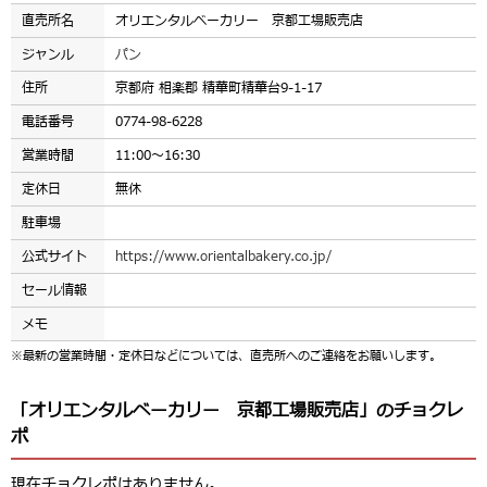
直売所名
オリエンタルベーカリー 京都工場販売店
ジャンル
パン
住所
京都府 相楽郡 精華町精華台9-1-17
電話番号
0774-98-6228
営業時間
11:00～16:30
定休日
無休
駐車場
公式サイト
https://www.orientalbakery.co.jp/
セール情報
メモ
※最新の営業時間・定休日などについては、直売所へのご連絡をお願いします。
「オリエンタルベーカリー 京都工場販売店」のチョクレ
ポ
現在チョクレポはありません。