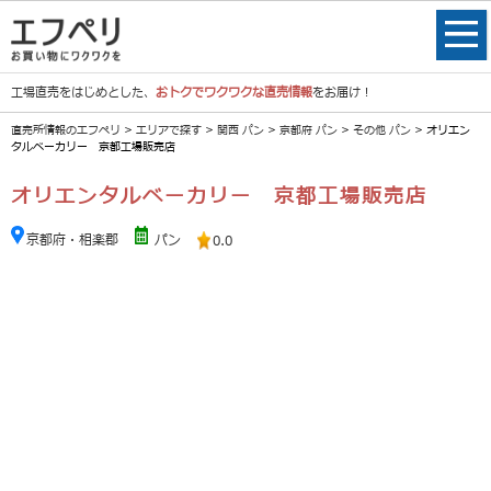
工場直売をはじめとした、
おトクでワクワクな直売情報
をお届け！
直売所情報のエフペリ
>
エリアで探す
>
関西 パン
>
京都府 パン
>
その他 パン
> オリエン
タルベーカリー 京都工場販売店
オリエンタルベーカリー 京都工場販売店
京都府・相楽郡
パン
0.0