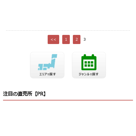
<<
1
2
3
注目の直売所【PR】