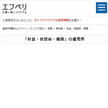
工場直売をはじめとした、
おトクでワクワクな直売情報
をお届け！
直売所情報のエフペリ
>
エリアで探す
>
関東
>
東京都
> 杉並・世田谷・城西
「杉並・世田谷・城西」の直売所