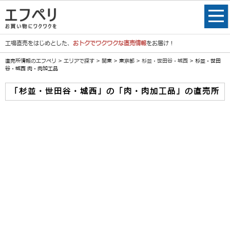
工場直売をはじめとした、
おトクでワクワクな直売情報
をお届け！
直売所情報のエフペリ
>
エリアで探す
>
関東
>
東京都
>
杉並・世田谷・城西
> 杉並・世田
谷・城西 肉・肉加工品
「杉並・世田谷・城西」の「肉・肉加工品」の直売所