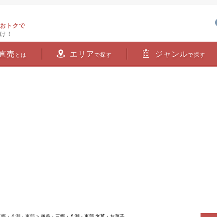
おトクで
け！
直売
エリア
ジャンル
とは
で探す
で探す
三郷・八潮・東部
> 越谷・三郷・八潮・東部 米菓・お菓子