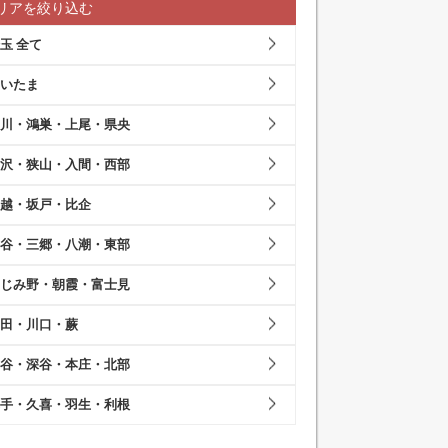
リアを絞り込む
玉 全て
いたま
川・鴻巣・上尾・県央
沢・狭山・入間・西部
越・坂戸・比企
谷・三郷・八潮・東部
じみ野・朝霞・富士見
田・川口・蕨
谷・深谷・本庄・北部
手・久喜・羽生・利根