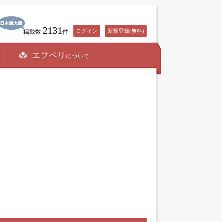
2131
ログイン
新規登録(無料)
掲載数
件
エフペリ
について