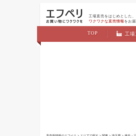
工場直売をはじめとした、
ワクワクな直売情報
をお届
TOP
工場
直売所情報のエフペリ
>
エリアで探す
>
関東
>
埼玉県
>
越谷・