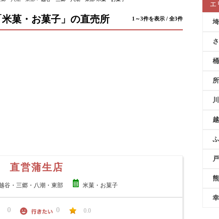
エ
「米菓・お菓子」の直売所
1～3件を表示 / 全3件
埼
さ
桶
所
川
越
ふ
戸
 直営蒲生店
熊
越谷・三郷・八潮・東部
米菓・お菓子
幸
0
0
0.0