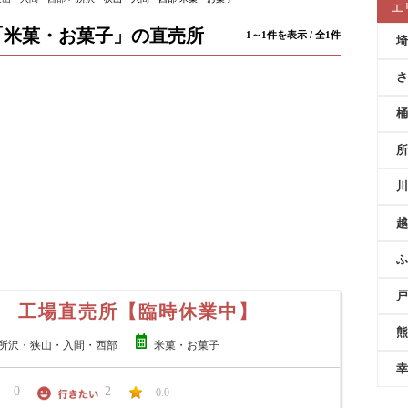
エ
「米菓・お菓子」の直売所
1～1件を表示 / 全1件
埼
さ
桶
所
川
越
ふ
戸
 工場直売所【臨時休業中】
熊
所沢・狭山・入間・西部
米菓・お菓子
幸
0
2
0.0