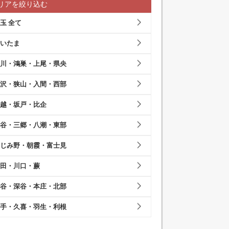
リアを絞り込む
玉 全て
いたま
川・鴻巣・上尾・県央
沢・狭山・入間・西部
越・坂戸・比企
谷・三郷・八潮・東部
じみ野・朝霞・富士見
田・川口・蕨
谷・深谷・本庄・北部
手・久喜・羽生・利根