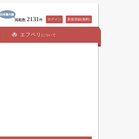
2131
ログイン
新規登録(無料)
掲載数
件
エフペリ
について