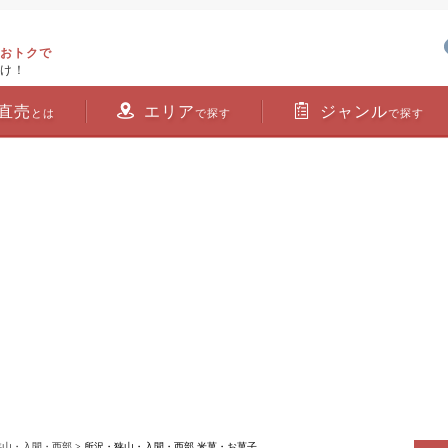
おトクで
け！
直売
エリア
ジャンル
とは
で探す
で探す
狭山・入間・西部
> 所沢・狭山・入間・西部 米菓・お菓子