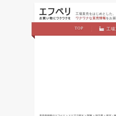
工場直売をはじめとした、
ワクワクな直売情報
をお届
TOP
工場
直売所情報のエフペリ
>
エリアで探す
>
関東
>
埼玉県
>
所沢・