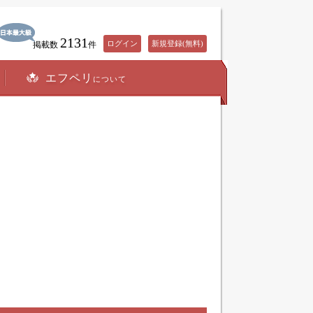
2131
ログイン
新規登録(無料)
掲載数
件
エフペリ
について