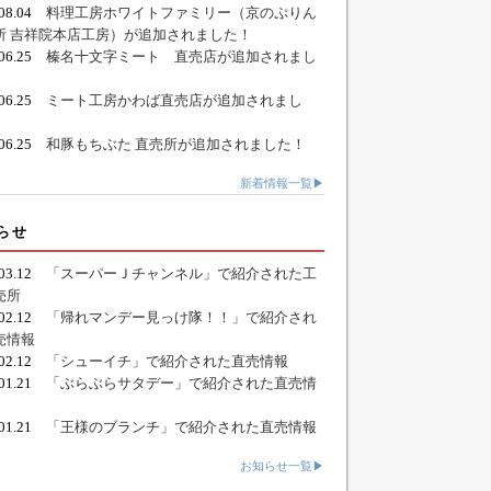
.08.04
料理工房ホワイトファミリー（京のぷりん
所 吉祥院本店工房）が追加されました！
.06.25
榛名十文字ミート 直売店が追加されまし
.06.25
ミート工房かわば直売店が追加されまし
.06.25
和豚もちぶた 直売所が追加されました！
新着情報一覧▶
らせ
.03.12
「スーパーＪチャンネル」で紹介された工
売所
.02.12
「帰れマンデー見っけ隊！！」で紹介され
売情報
.02.12
「シューイチ」で紹介された直売情報
.01.21
「ぶらぶらサタデー」で紹介された直売情
.01.21
「王様のブランチ」で紹介された直売情報
お知らせ一覧▶