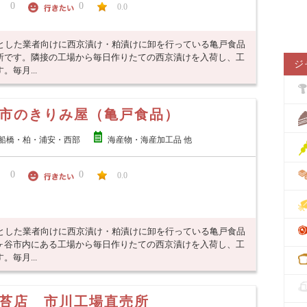
0
0
0.0
めとした業者向けに西京漬け・粕漬けに卸を行っている亀戸食品
所です。隣接の工場から毎日作りたての西京漬けを入荷し、工
ジ
毎月...
市のきりみ屋（亀戸食品）
船橋・柏・浦安・西部
海産物・海産加工品 他
0
0
0.0
めとした業者向けに西京漬け・粕漬けに卸を行っている亀戸食品
ヶ谷市内にある工場から毎日作りたての西京漬けを入荷し、工
毎月...
苔店 市川工場直売所