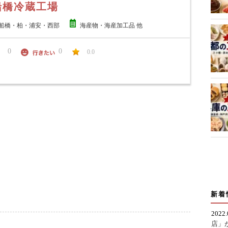
船橋冷蔵工場
船橋・柏・浦安・西部
海産物・海産加工品 他
0
0
0.0
新着
2022
店」