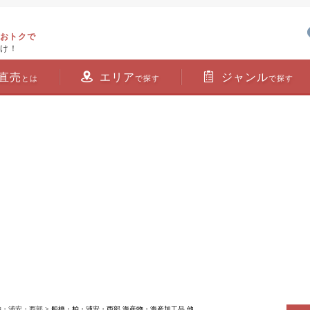
おトクで
け！
直売
エリア
ジャンル
とは
で探す
で探す
柏・浦安・西部
> 船橋・柏・浦安・西部 海産物・海産加工品 他