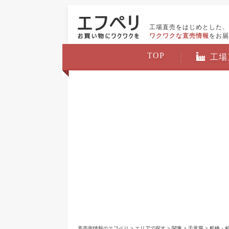
工場直売をはじめとした、
ワクワクな直売情報
をお届
TOP
工場
直売所情報のエフペリ
>
エリアで探す
>
関東
>
千葉県
>
船橋・