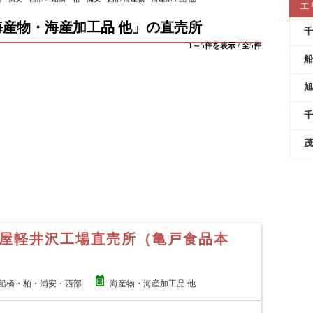
エ
産物・海産加工品 他」の直売所
千
1～5件を表示 / 全5件
船
旭
千
茂
屋軽井沢工場直売所（亀戸食品本
船橋・柏・浦安・西部
海産物・海産加工品 他