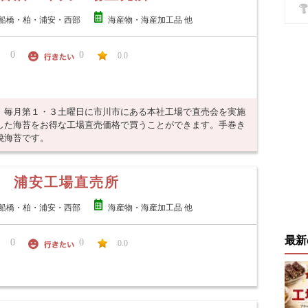
船橋・柏・浦安・西部
海産物・海産加工品 他
0
0
0.0
、毎月第１・３土曜日に市川市にある本社工場で直売会を実施
した海苔をお得な工場直売価格で買うことができます。手巻き
焼海苔です。
 浦安工場直売所
船橋・柏・浦安・西部
海産物・海産加工品 他
最新
0
0
0.0