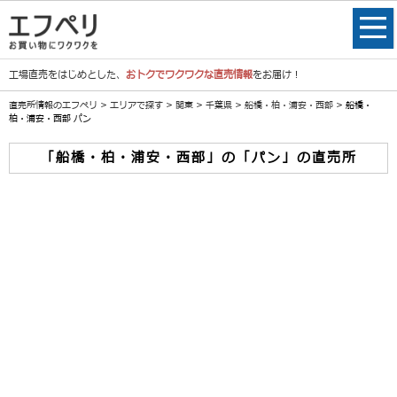
工場直売をはじめとした、
おトクでワクワクな直売情報
をお届け！
直売所情報のエフペリ
>
エリアで探す
>
関東
>
千葉県
>
船橋・柏・浦安・西部
> 船橋・
柏・浦安・西部 パン
「船橋・柏・浦安・西部」の「パン」の直売所