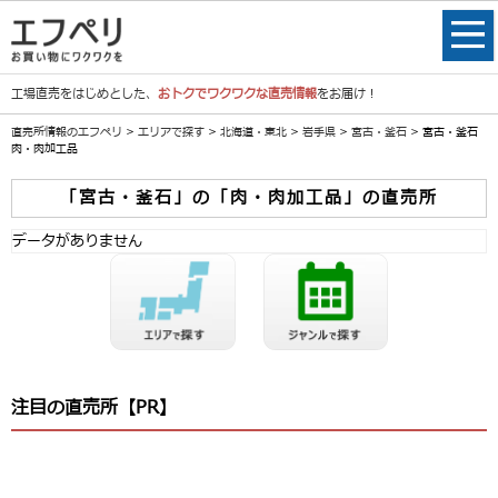
工場直売をはじめとした、
おトクでワクワクな直売情報
をお届け！
直売所情報のエフペリ
>
エリアで探す
>
北海道・東北
>
岩手県
>
宮古・釜石
> 宮古・釜石
肉・肉加工品
「宮古・釜石」の「肉・肉加工品」の直売所
データがありません
注目の直売所【PR】