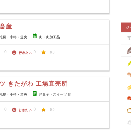
畜産
ジ
札幌・小樽・道央
肉・肉加工品
0
0
0.0
ツ きたがわ 工場直売所
札幌・小樽・道央
洋菓子・スイーツ 他
0
0
0.0