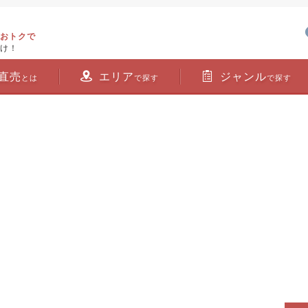
おトクで
け！
直売
エリア
ジャンル
とは
で探す
で探す