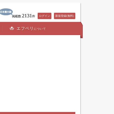
2131
ログイン
新規登録(無料)
掲載数
件
エフペリ
について