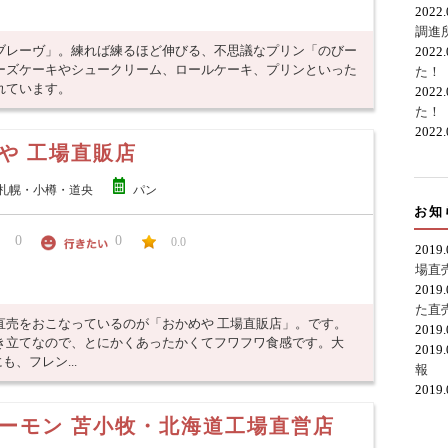
2022
調進
ブレーヴ」。練れば練るほど伸びる、不思議なプリン「のびー
2022
ーズケーキやシュークリーム、ロールケーキ、プリンといった
た！
れています。
2022
た！
2022
や 工場直販店
札幌・小樽・道央
パン
お知
0
0
0.0
2019
場直
2019
た直
直売をおこなっているのが「おかめや 工場直販店」。です。
2019
き立てなので、とにかくあったかくてフワフワ食感です。大
2019
も、フレン...
報
2019
ーモン 苫小牧・北海道工場直営店