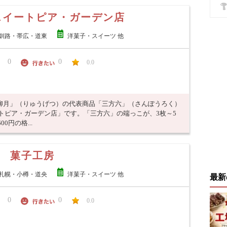
スイートピア・ガーデン店
釧路・帯広・道東
洋菓子・スイーツ 他
0
0
0.0
柳月」（りゅうげつ）の代表商品「三方六」（さんぽうろく）
トピア・ガーデン店」です。「三方六」の端っこが、3枚～5
円の格...
 菓子工房
札幌・小樽・道央
洋菓子・スイーツ 他
最新
0
0
0.0