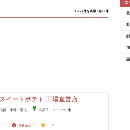
エ
11～20件を表示 / 全67件
北
札
釧
旭
函
スイートポテト 工場直営店
札幌・小樽・道央
洋菓子・スイーツ 他
0
0
0.0