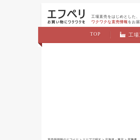
工場直売をはじめとした、
ワクワクな直売情報
をお届
TOP
工場
直売所情報のエフペリ
>
エリアで探す
>
北海道・東北
> 北海道