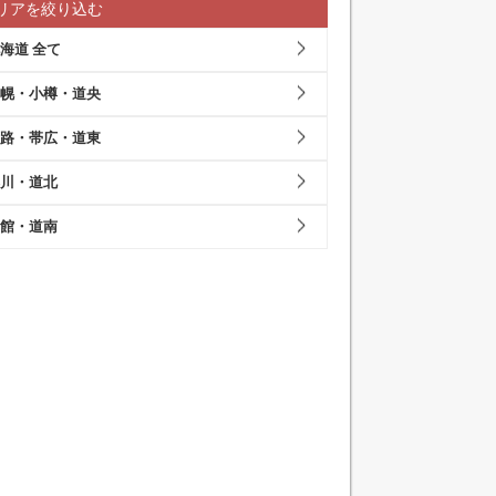
リアを絞り込む
海道 全て
幌・小樽・道央
路・帯広・道東
川・道北
館・道南