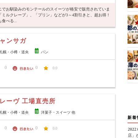
ニでお馴染みのモンテールのスイーツが格安で販売されていま
「ミルクレープ」、「プリン」などが3～4割引きと、超お得！
べる...
ャンサガ
札幌・小樽・道央
パン
0
0
0.0
レーヴ 工場直売所
札幌・小樽・道央
洋菓子・スイーツ 他
新着
0
0
0.0
2022
店」