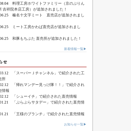
.08.04
料理工房ホワイトファミリー（京のぷりん
所 吉祥院本店工房）が追加されました！
.06.25
榛名十文字ミート 直売店が追加されまし
.06.25
ミート工房かわば直売店が追加されまし
.06.25
和豚もちぶた 直売所が追加されました！
新着情報一覧▶
らせ
.03.12
「スーパーＪチャンネル」で紹介された工
売所
.02.12
「帰れマンデー見っけ隊！！」で紹介され
売情報
.02.12
「シューイチ」で紹介された直売情報
.01.21
「ぶらぶらサタデー」で紹介された直売情
.01.21
「王様のブランチ」で紹介された直売情報
お知らせ一覧▶