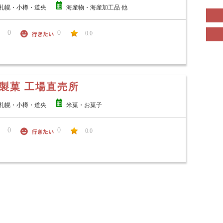
札幌・小樽・道央
海産物・海産加工品 他
0
0
0.0
製菓 工場直売所
札幌・小樽・道央
米菓・お菓子
0
0
0.0