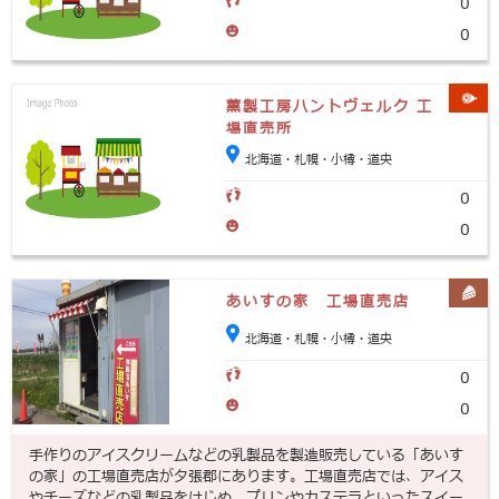
0
0
薫製工房ハントヴェルク 工
場直売所
北海道・札幌・小樽・道央
0
0
あいすの家 工場直売店
北海道・札幌・小樽・道央
0
0
手作りのアイスクリームなどの乳製品を製造販売している「あいす
の家」の工場直売店が夕張郡にあります。工場直売店では、アイス
やチーズなどの乳製品をはじめ、プリンやカステラといったスイー