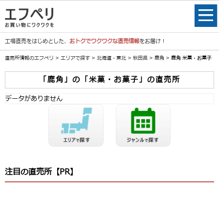
工場直売をはじめとした、
おトクでワクワクな直売情報
をお届け！
直売所情報のエフペリ
>
エリアで探す
>
北海道・東北
>
秋田県
>
鹿角
> 鹿角 米菓・お菓子
「鹿角」の「米菓・お菓子」の直売所
データがありません
注目の直売所【PR】