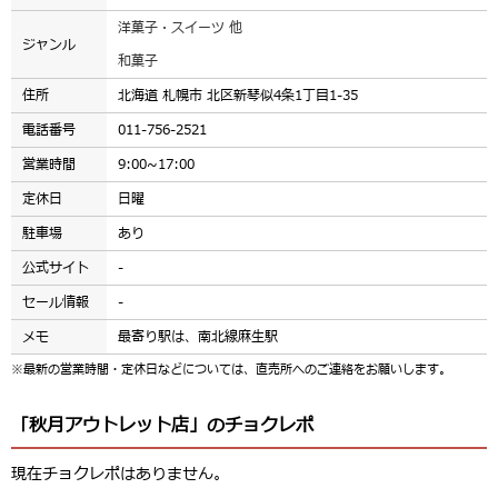
洋菓子・スイーツ 他
ジャンル
和菓子
住所
北海道 札幌市 北区新琴似4条1丁目1-35
電話番号
011-756-2521
営業時間
9:00~17:00
定休日
日曜
駐車場
あり
公式サイト
-
セール情報
-
メモ
最寄り駅は、南北線麻生駅
※最新の営業時間・定休日などについては、直売所へのご連絡をお願いします。
「秋月アウトレット店」のチョクレポ
現在チョクレポはありません。