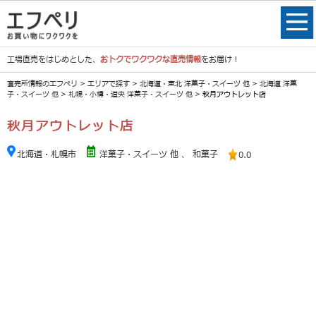
工場直売をはじめとした、
おトクでワクワクな直売情報
をお届け！
直売所情報のエフペリ
>
エリアで探す
>
北海道・東北 洋菓子・スイーツ 他
>
北海道 洋菓
子・スイーツ 他
>
札幌・小樽・道央 洋菓子・スイーツ 他
> 秋月アウトレット店
秋月アウトレット店
北海道・札幌市
洋菓子・スイーツ 他
、
和菓子
0.0