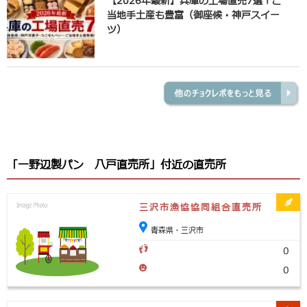
【2026年最新】兵庫の工場直売7選！ご
当地手土産も豊富（御座候・神戸スイー
ツ）
「一野辺製パン 八戸直売所」付近の直売所
三沢市漁協協同組合直売所
青森県・三沢市
0
0