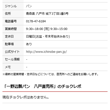
ジャンル
パン
住所
青森県 八戸市 城下3丁目1番5号
電話番号
0178-47-6184
営業時間
9:30~18:00 [祝] 9:30~15:00
定休日
日曜日(お盆・年末年始休みあり)
駐車場
あり
公式サイト
http://www.ichinobe-pan.jp/
セール情報
-
メモ
-
※最新の営業時間・定休日などについては、直売所へのご連絡をお願いします。
「一野辺製パン 八戸直売所」のチョクレポ
現在チョクレポはありません。