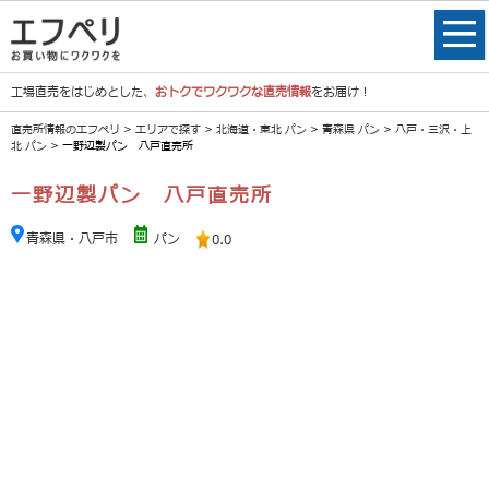
工場直売をはじめとした、
おトクでワクワクな直売情報
をお届け！
直売所情報のエフペリ
>
エリアで探す
>
北海道・東北 パン
>
青森県 パン
>
八戸・三沢・上
北 パン
> 一野辺製パン 八戸直売所
一野辺製パン 八戸直売所
青森県・八戸市
パン
0.0