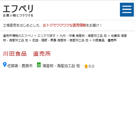
工場直売をはじめとした、
おトクでワクワクな直売情報
をお届け！
直売所情報のエフペリ
>
エリアで探す
>
九州・沖縄 海産物・海産加工品 他
>
佐賀県 海産
物・海産加工品 他
>
武雄・嬉野・鹿島 海産物・海産加工品 他
> 川田食品 直売所
川田食品 直売所
佐賀県・鹿島市
海産物・海産加工品 他
0.0