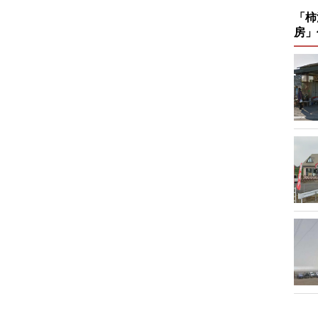
「柿
房」