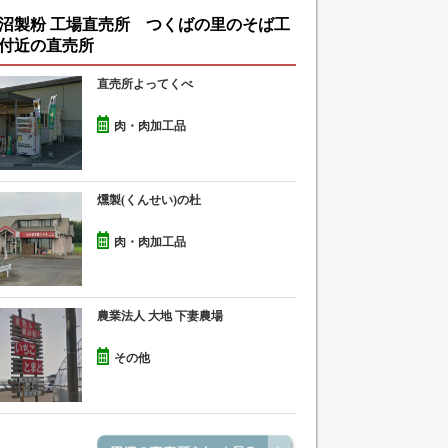
沼製粉 工場直売所 つくばの里のそば工
付近の直売所
直売所よってくべ
肉・肉加工品
燻製(くんせい)の杜
肉・肉加工品
農業法人 大地 下妻農場
その他