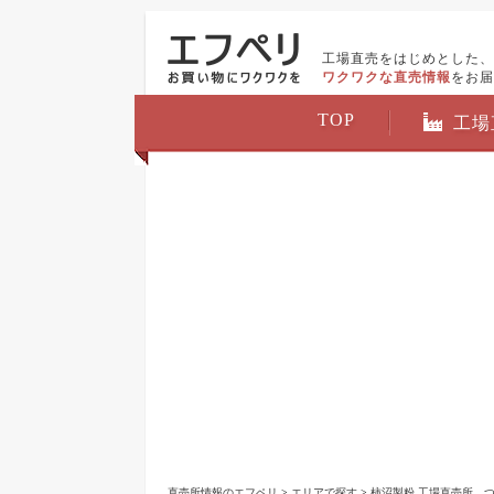
工場直売をはじめとした、
ワクワクな直売情報
をお届
TOP
工場
直売所情報のエフペリ
>
エリアで探す
>
柿沼製粉 工場直売所 