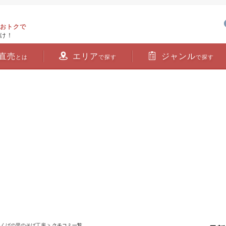
おトクで
け！
直売
エリア
ジャンル
とは
で探す
で探す
つくばの里のそば工房
> クチコミ一覧