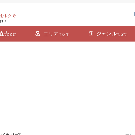
おトクで
け！
直売
エリア
ジャンル
とは
で探す
で探す
> クチコミ一覧