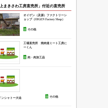
上まきさわ工房直売所」付近の直売所
オイゲン（及源）ファクトリーシ
ョップ（OIGEN Factory Shop）
その他
工場直売所 焼肉道ミート工房に
ーくん
肉・肉加工品
その他
インシャトー大迫