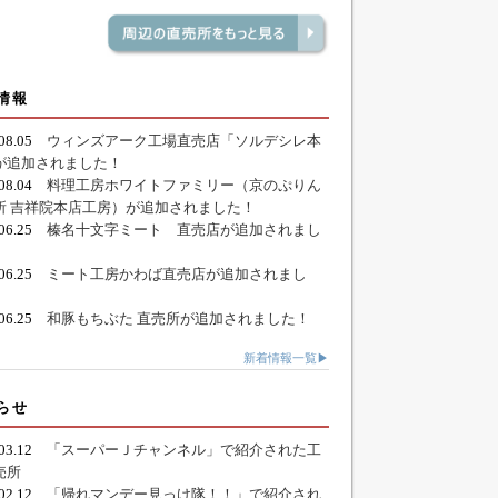
情報
.08.05
ウィンズアーク工場直売店「ソルデシレ本
が追加されました！
.08.04
料理工房ホワイトファミリー（京のぷりん
所 吉祥院本店工房）が追加されました！
.06.25
榛名十文字ミート 直売店が追加されまし
.06.25
ミート工房かわば直売店が追加されまし
.06.25
和豚もちぶた 直売所が追加されました！
新着情報一覧▶
らせ
.03.12
「スーパーＪチャンネル」で紹介された工
売所
.02.12
「帰れマンデー見っけ隊！！」で紹介され