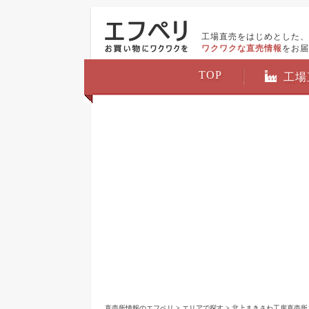
工場直売をはじめとした、
ワクワクな直売情報
をお届
TOP
工場
直売所情報のエフペリ
>
エリアで探す
>
北上まきさわ工房直売所