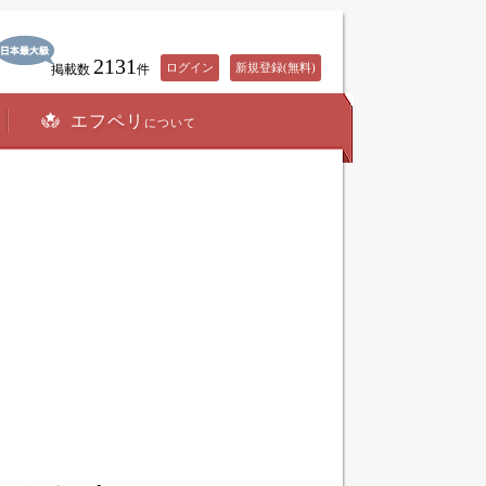
2131
ログイン
新規登録(無料)
掲載数
件
エフペリ
について