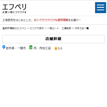
工場直売をはじめとした、
おトクでワクワクな直売情報
をお届け！
直売所情報のエフペリ
>
エリアで探す
>
一関ミート 工場販売
> クチコミ一覧
店舗詳細
岩手県・一関市
肉・肉加工品
0.0