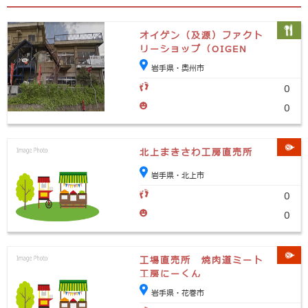
オイゲン（及源）ファクト
リーショップ（OIGEN
Factory Shop）
岩手県・奥州市
0
0
北上まきさわ工房直売所
岩手県・北上市
0
0
工場直売所 焼肉道ミート
工房にーくん
岩手県・花巻市