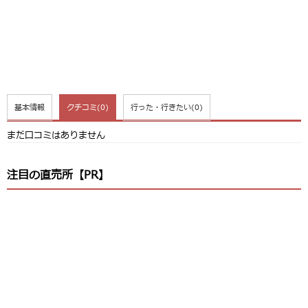
基本情報
クチコミ
(0)
行った・行きたい
(0)
まだ口コミはありません
注目の直売所【PR】