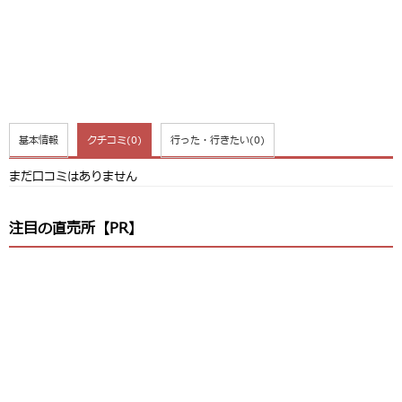
基本情報
クチコミ
(0)
行った・行きたい
(0)
まだ口コミはありません
注目の直売所【PR】