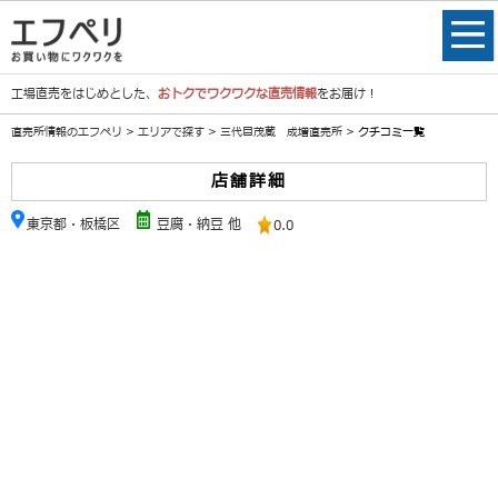
工場直売をはじめとした、
おトクでワクワクな直売情報
をお届け！
直売所情報のエフペリ
>
エリアで探す
>
三代目茂蔵 成増直売所
> クチコミ一覧
店舗詳細
東京都・板橋区
豆腐・納豆 他
0.0