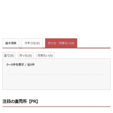
基本情報
クチコミ
(0)
行った・行きたい
(0)
全て(0)
行った(0)
行きたい(0)
0～0件を表示 / 全0件
注目の直売所【PR】