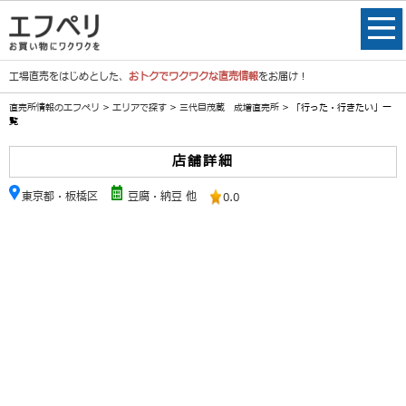
工場直売をはじめとした、
おトクでワクワクな直売情報
をお届け！
直売所情報のエフペリ
>
エリアで探す
>
三代目茂蔵 成増直売所
> 「行った・行きたい」一
覧
店舗詳細
東京都・板橋区
豆腐・納豆 他
0.0