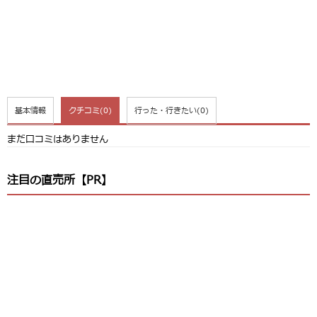
基本情報
クチコミ
(0)
行った・行きたい
(0)
まだ口コミはありません
注目の直売所【PR】