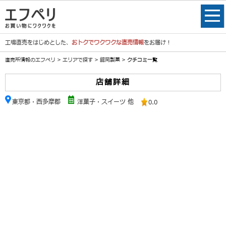
工場直売をはじめとした、
おトクでワクワクな直売情報
をお届け！
直売所情報のエフペリ
>
エリアで探す
>
舘岡製菓
> クチコミ一覧
店舗詳細
東京都・西多摩郡
洋菓子・スイーツ 他
0.0