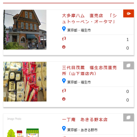
大多摩ハム 直売店 「シ
ュトゥーベン・オータマ」
東京都・福生市
1
0
三代目茂蔵 福生志茂直売
所（山下酒店内）
東京都・福生市
0
0
一丁庵 あきる野本店
東京都・あきる野市