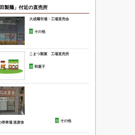
田製麺」付近の直売所
大成麺市場・工場直売会
その他
こまつ製菓 工場直売所
和菓子
その他
の停車場 楽麦舎