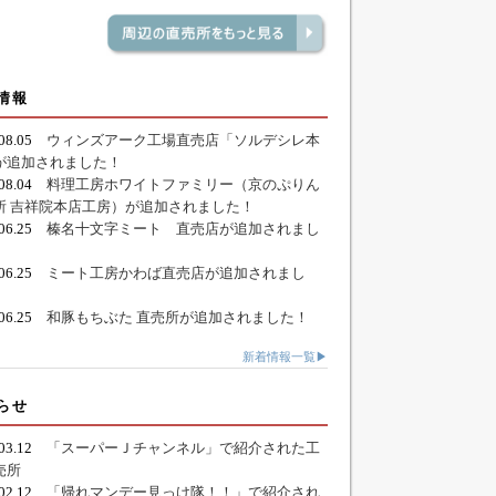
情報
.08.05
ウィンズアーク工場直売店「ソルデシレ本
が追加されました！
.08.04
料理工房ホワイトファミリー（京のぷりん
所 吉祥院本店工房）が追加されました！
.06.25
榛名十文字ミート 直売店が追加されまし
.06.25
ミート工房かわば直売店が追加されまし
.06.25
和豚もちぶた 直売所が追加されました！
新着情報一覧▶
らせ
.03.12
「スーパーＪチャンネル」で紹介された工
売所
.02.12
「帰れマンデー見っけ隊！！」で紹介され