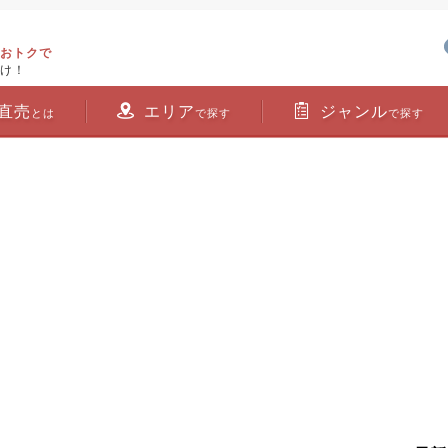
おトクで
け！
直売
エリア
ジャンル
とは
で探す
で探す