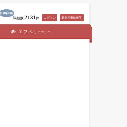
2131
ログイン
新規登録(無料)
掲載数
件
エフペリ
について