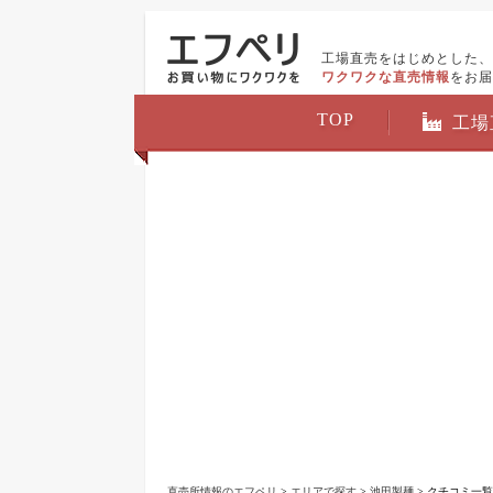
工場直売をはじめとした、
ワクワクな直売情報
をお届
TOP
工場
直売所情報のエフペリ
>
エリアで探す
>
池田製麺
> クチコミ一覧