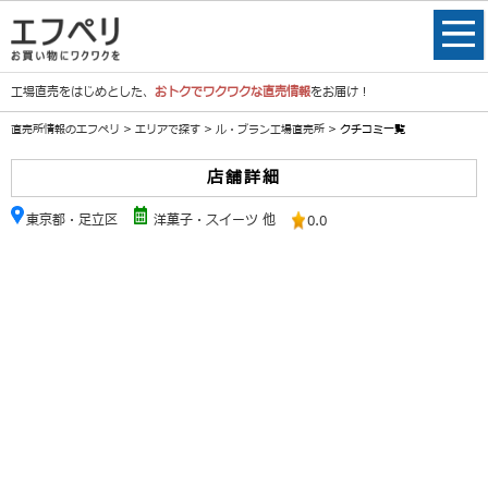
工場直売をはじめとした、
おトクでワクワクな直売情報
をお届け！
直売所情報のエフペリ
>
エリアで探す
>
ル・ブラン工場直売所
> クチコミ一覧
店舗詳細
東京都・足立区
洋菓子・スイーツ 他
0.0