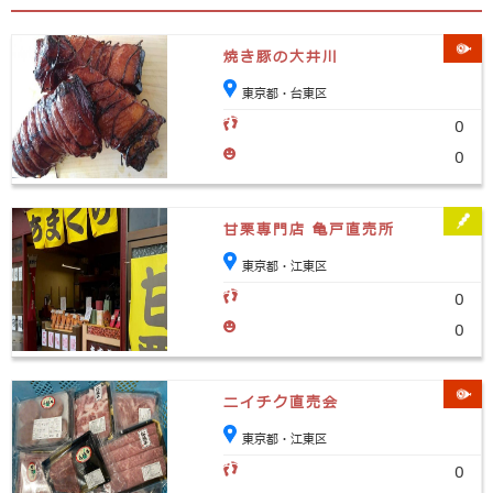
焼き豚の大井川
東京都・台東区
0
0
甘栗専門店 亀戸直売所
東京都・江東区
0
0
ニイチク直売会
東京都・江東区
0