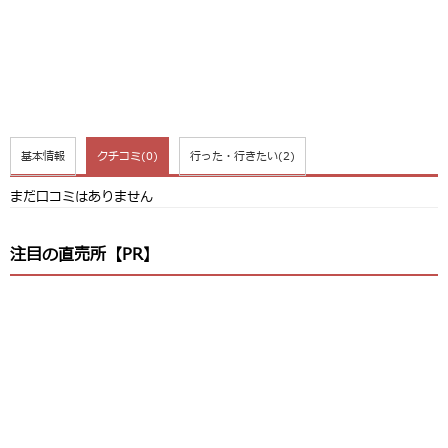
基本情報
クチコミ
(0)
行った・行きたい
(2)
まだ口コミはありません
注目の直売所【PR】