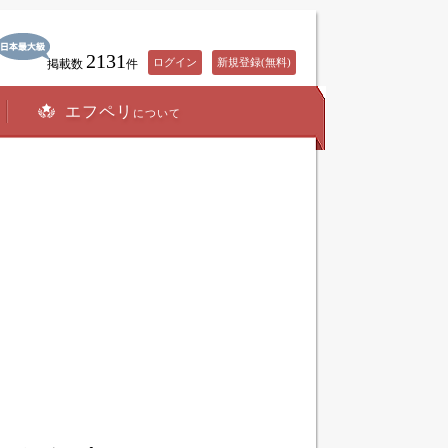
2131
ログイン
新規登録(無料)
掲載数
件
エフペリ
について