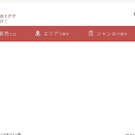
おトクで
け！
直売
エリア
ジャンル
とは
で探す
で探す
> クチコミ一覧