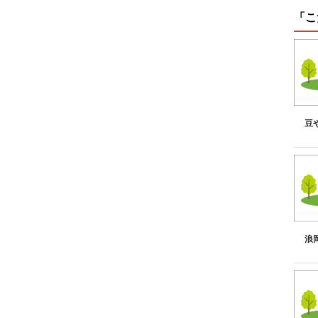
「こ
豆
浪