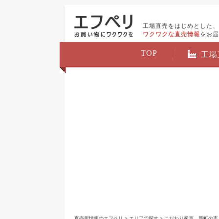
工場直売をはじめとした、
ワクワクな直売情報
をお届
TOP
工場
直売所情報のエフペリ
>
エリアで探す
>
こだわり産直 新町の市