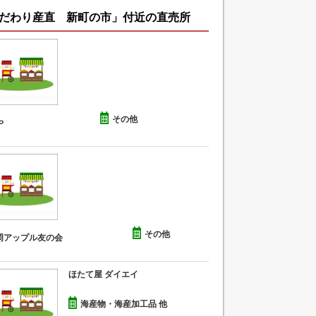
だわり産直 新町の市」付近の直売所
その他
や
その他
岡アップル友の会
ほたて屋 ダイエイ
海産物・海産加工品 他