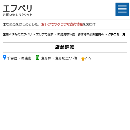
工場直売をはじめとした、
おトクでワクワクな直売情報
をお届け！
直売所情報のエフペリ
>
エリアで探す
>
新勝浦市漁協 勝浦海中公園直売所
> クチコミ一覧
店舗詳細
千葉県・勝浦市
海産物・海産加工品 他
0.0