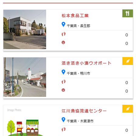
松本食品工業
千葉県・長生郡
0
0
活き活き小湊ウオポート
千葉県・鴨川市
0
0
江川漁協流通センター
千葉県・木更津市
0