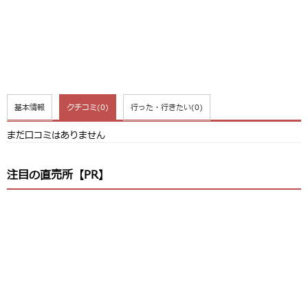
基本情報
クチコミ
(0)
行った・行きたい
(0)
まだ口コミはありません
注目の直売所【PR】