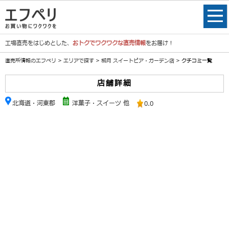
工場直売をはじめとした、
おトクでワクワクな直売情報
をお届け！
直売所情報のエフペリ
>
エリアで探す
>
柳月 スイートピア・ガーデン店
> クチコミ一覧
店舗詳細
北海道・河東郡
洋菓子・スイーツ 他
0.0