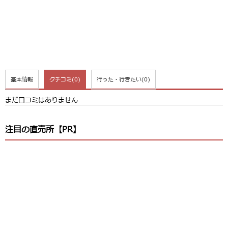
基本情報
クチコミ
(0)
行った・行きたい
(0)
まだ口コミはありません
注目の直売所【PR】